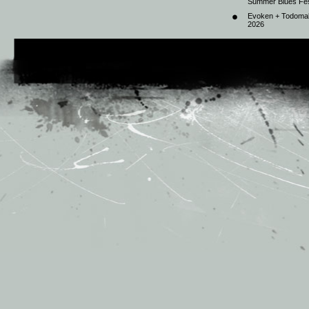
Summer Blues Fest
Evoken + Todomal 
2026