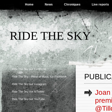
Home
News
Chroniques
Live reports
RIDE THE SKY
Ride The Sky sur Facebook
PUBLIC
Ride The Sky - World of Music sur Facebook
Ride The Sky sur Instagram
Joan 
Ride The Sky sur X/Twitter
premi
Ride The Sky sur YouTube
@Till