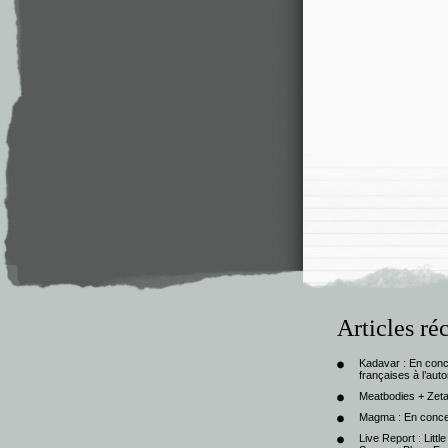
Articles ré
Kadavar : En con
françaises à l’au
Meatbodies + Zeta
Magma : En conce
Live Report : Litt