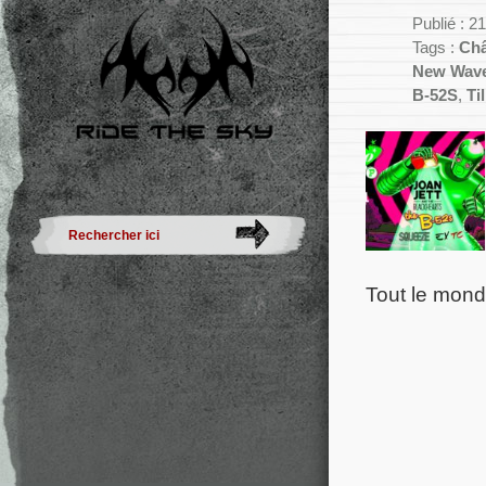
Publié : 
Tags :
Châ
New Wav
B-52S
,
Ti
Tout le mond