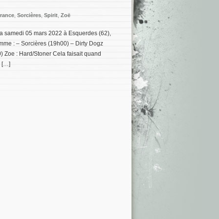
rance
,
Sorcières
,
Spirit
,
Zoë
ra samedi 05 mars 2022 à Esquerdes (62),
mme : – Sorcières (19h00) – Dirty Dogz
) Zoe : Hard/Stoner Cela faisait quand
 […]