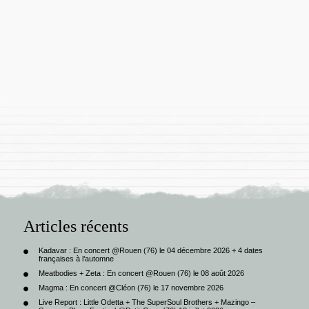
Articles récents
Kadavar : En concert @Rouen (76) le 04 décembre 2026 + 4 dates
françaises à l’automne
Meatbodies + Zeta : En concert @Rouen (76) le 08 août 2026
Magma : En concert @Cléon (76) le 17 novembre 2026
Live Report : Little Odetta + The SuperSoul Brothers + Mazingo –