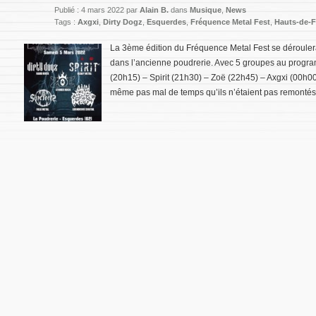
Publié : 4 mars 2022 par
Alain B.
dans
Musique
,
News
Tags :
Axgxi
,
Dirty Dogz
,
Esquerdes
,
Fréquence Metal Fest
,
Hauts-de-F
La 3ème édition du Fréquence Metal Fest se déroule
dans l’ancienne poudrerie. Avec 5 groupes au progra
(20h15) – Spirit (21h30) – Zoë (22h45) – Axgxi (00h00
même pas mal de temps qu’ils n’étaient pas remontés