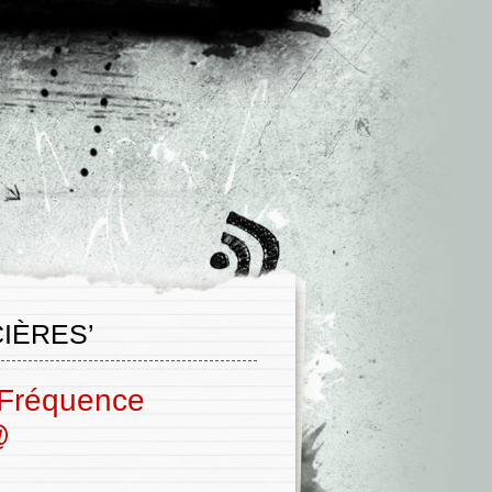
IÈRES’
 Fréquence
@