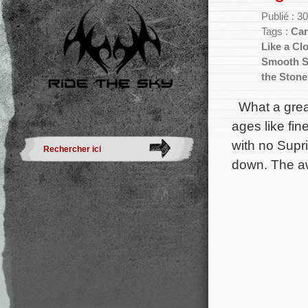
Publié : 3
Tags :
Car
Like a Cl
Smooth S
the Stone
What a great
ages like fin
with no Supr
down. The a