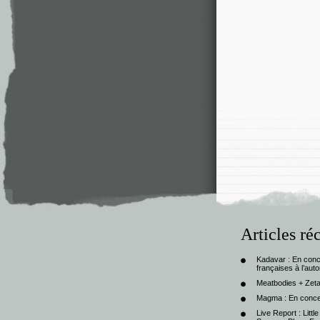
Articles ré
Kadavar : En con
françaises à l’au
Meatbodies + Zeta
Magma : En conce
Live Report : Litt