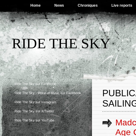
Home
News
Chroniques
Live reports
RIDE THE SKY
Ride The Sky sur Facebook
PUBLI
Ride The Sky - World of Music sur Facebook
SAILING
Ride The Sky sur Instagram
Ride The Sky sur X/Twitter
Madc
Ride The Sky sur YouTube
Age 