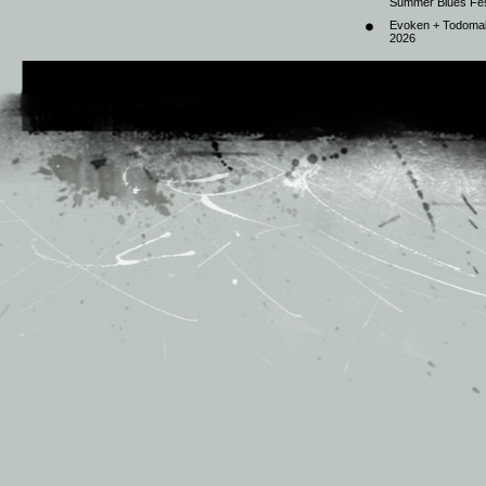
Summer Blues Fest
Evoken + Todomal 
2026