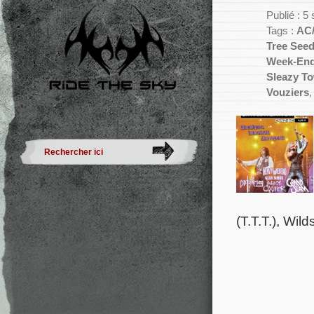
Publié : 
Tags :
AC
Tree See
Week-En
Sleazy T
Vouziers
(T.T.T.), Wil