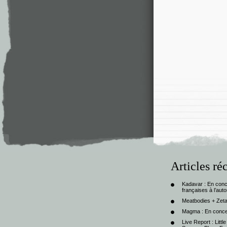
Articles ré
Kadavar : En con
françaises à l’au
Meatbodies + Zeta
Magma : En conce
Live Report : Litt