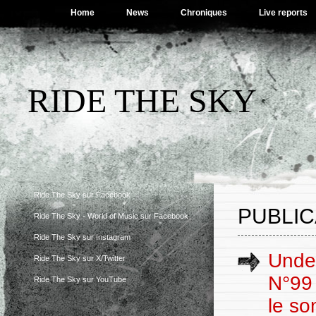
Home
News
Chroniques
Live reports
RIDE THE SKY
Ride The Sky sur Facebook
PUBLIC
Ride The Sky - World of Music sur Facebook
Ride The Sky sur Instagram
Under
Ride The Sky sur X/Twitter
N°99
Ride The Sky sur YouTube
le s