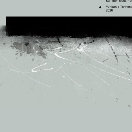
Summer Blues Fest
Evoken + Todomal 
2026