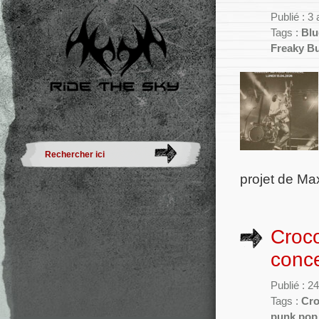
Publié : 3
Tags :
Blu
Freaky B
projet de Ma
Croco
conce
Publié : 2
Tags :
Cro
punk pop