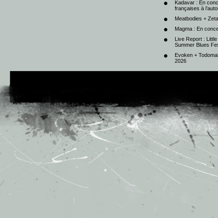
Kadavar : En con
françaises à l’au
Meatbodies + Zeta
Magma : En conce
Live Report : Litt
Summer Blues Fest
Evoken + Todomal 
2026