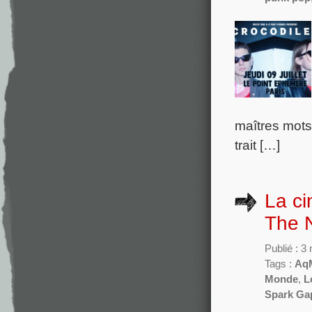
maîtres mots 
trait […]
La ci
The 
Publié : 
Tags :
Aq
Monde
,
L
Spark Ga