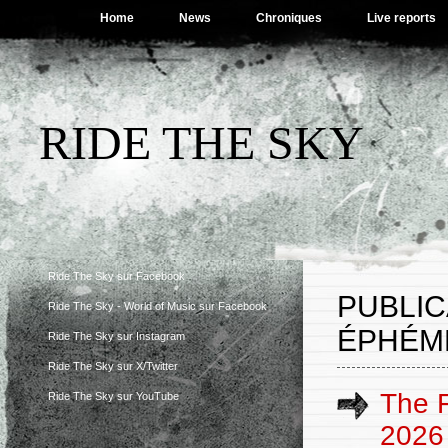
Home
News
Chroniques
Live reports
RIDE THE SKY
Ride The Sky sur Facebook
PUBLIC
Ride The Sky - World of Music sur Facebook
ÉPHÉM
Ride The Sky sur Instagram
Ride The Sky sur X/Twitter
The F
Ride The Sky sur YouTube
2026