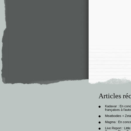
Articles ré
Kadavar : En con
françaises à l’au
Meatbodies + Zeta
Magma : En conce
Live Report : Litt