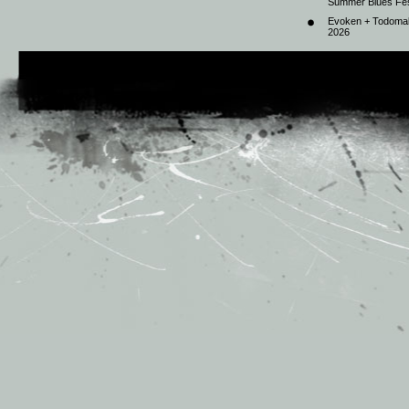
Summer Blues Fest
Evoken + Todomal 
2026