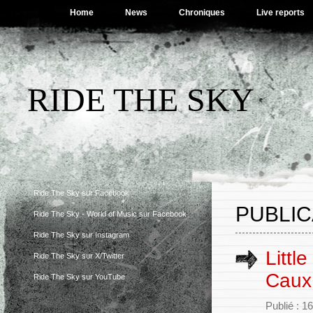
Home
News
Chroniques
Live reports
RIDE THE SKY
Ride The Sky sur Facebook
PUBLIC
Ride The Sky - World of Music sur Facebook
Ride The Sky sur Instagram
Littl
Ride The Sky sur X/Twitter
Caux 
Ride The Sky sur YouTube
Publié : 1