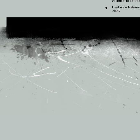
Summer Blues Fest
Evoken + Todomal 
2026