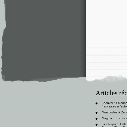
Articles ré
Kadavar : En con
françaises à l’au
Meatbodies + Zeta
Magma : En conce
Live Report : Litt