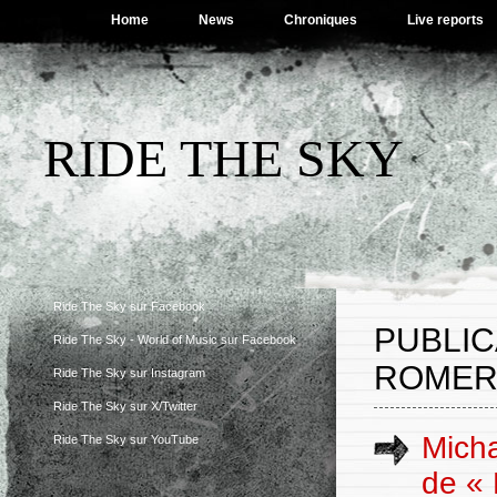
Home
News
Chroniques
Live reports
RIDE THE SKY
Ride The Sky sur Facebook
PUBLIC
Ride The Sky - World of Music sur Facebook
ROMER
Ride The Sky sur Instagram
Ride The Sky sur X/Twitter
Micha
Ride The Sky sur YouTube
de « 