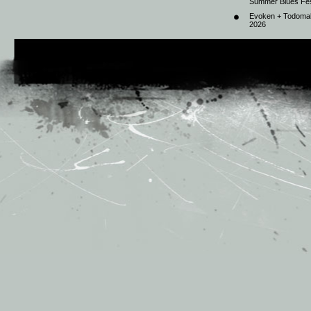
Summer Blues Fest
Evoken + Todomal 
2026