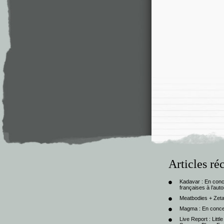
Articles ré
Kadavar : En con
françaises à l’au
Meatbodies + Zeta
Magma : En conce
Live Report : Litt