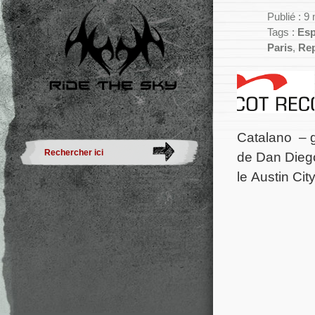
Publié : 9
Tags :
Esp
Paris
,
Rep
Catalano – gu
de Dan Diego 
le Austin Cit