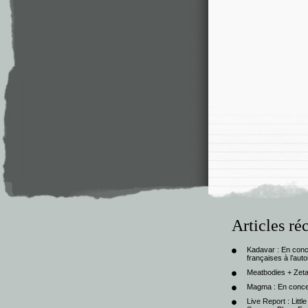
Articles ré
Kadavar : En con
françaises à l’au
Meatbodies + Zeta
Magma : En conce
Live Report : Litt