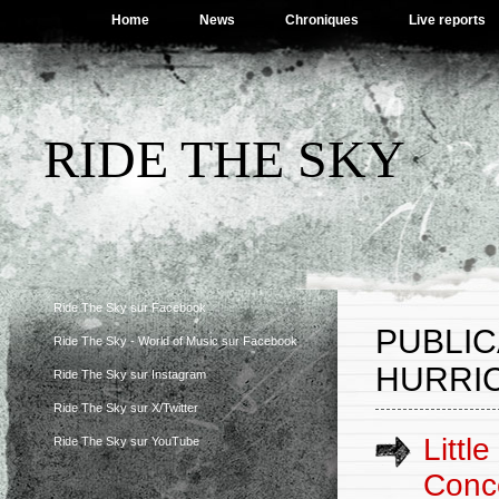
Home
News
Chroniques
Live reports
RIDE THE SKY
Ride The Sky sur Facebook
PUBLIC
Ride The Sky - World of Music sur Facebook
HURRI
Ride The Sky sur Instagram
Ride The Sky sur X/Twitter
Littl
Ride The Sky sur YouTube
Conce