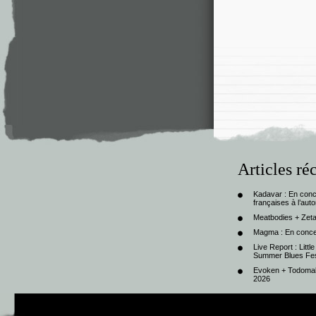
Articles ré
Kadavar : En con
françaises à l’au
Meatbodies + Zeta
Magma : En conce
Live Report : Litt
Summer Blues Fest
Evoken + Todomal 
2026