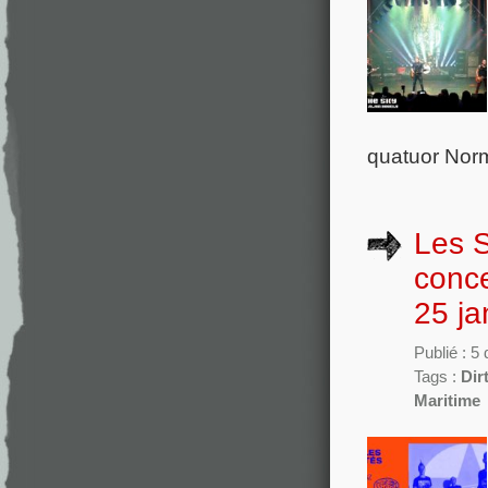
quatuor Norm
Les S
conce
25 ja
Publié : 
Tags :
Dir
Maritime