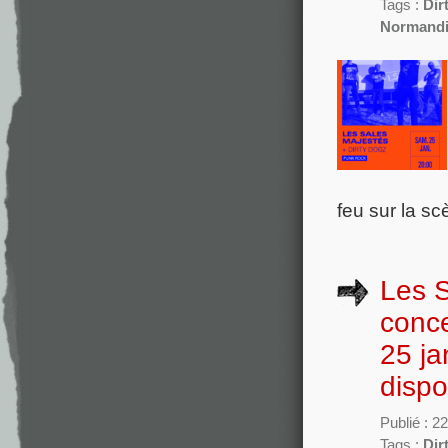
Tags :
Dir
Normand
feu sur la sc
Les S
conce
25 ja
dispo
Publié : 
Tags :
Dir