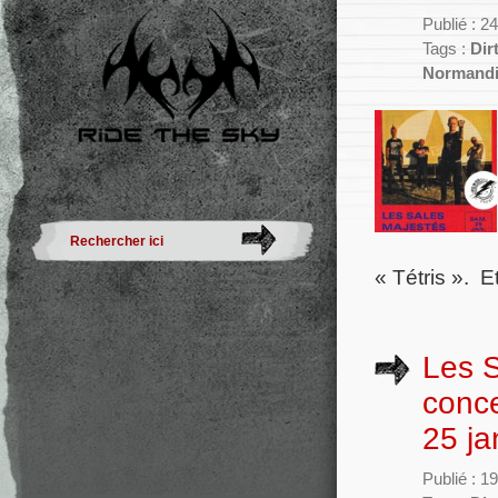
Publié : 2
Tags :
Dir
Normand
« Tétris ». E
Les S
conce
25 ja
Publié : 1