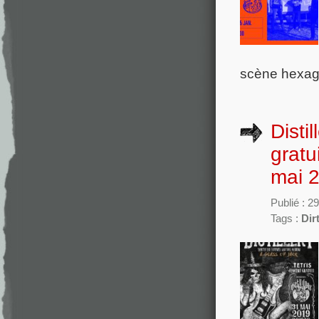
scène hexago
Disti
gratu
mai 
Publié : 2
Tags :
Dir