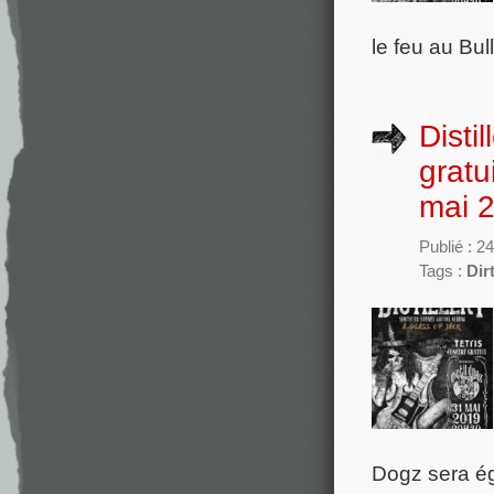
le feu au Bu
Disti
gratu
mai 
Publié : 2
Tags :
Dir
Dogz sera ég