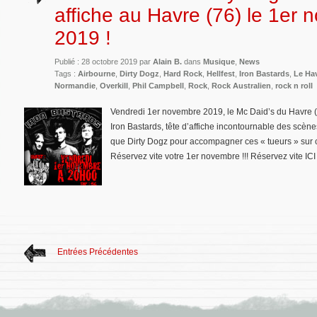
affiche au Havre (76) le 1er
2019 !
Publié : 28 octobre 2019 par
Alain B.
dans
Musique
,
News
Tags :
Airbourne
,
Dirty Dogz
,
Hard Rock
,
Hellfest
,
Iron Bastards
,
Le Ha
Normandie
,
Overkill
,
Phil Campbell
,
Rock
,
Rock Australien
,
rock n roll
Vendredi 1er novembre 2019, le Mc Daid’s du Havre (76
Iron Bastards, tête d’affiche incontournable des scèn
que Dirty Dogz pour accompagner ces « tueurs » sur cet
Réservez vite votre 1er novembre !!! Réservez vite ICI
Entrées Précédentes