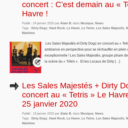
concert : C’est demain au « T
Havre !
Publié : 24 janvier 2020 par
Alain B.
dans
Musique
,
News
Tags :
Dirty Dogz
,
Hard Rock
,
Le Havre
,
Le Tetris
,
Les Sales Majestés
,
N
Maritime
Les Sales Majestés et Dirty Dogz en concert au « Tetr
ambiance en perspective pour se réchauffer en plein c
exceptionnelle ! Les Sales Majestés, groupe phare de
la scène du « Tétris ». Et les Locaux de Dirty […]
Les Sales Majestés + Dirty D
concert au « Tetris » Le Hav
25 janvier 2020
Publié : 19 janvier 2020 par
Alain B.
dans
Musique
,
News
Tags :
Dirty Dogz
,
Hard Rock
,
Le Havre
,
Le Tetris
,
Les Sales Majestés
,
N
Maritime