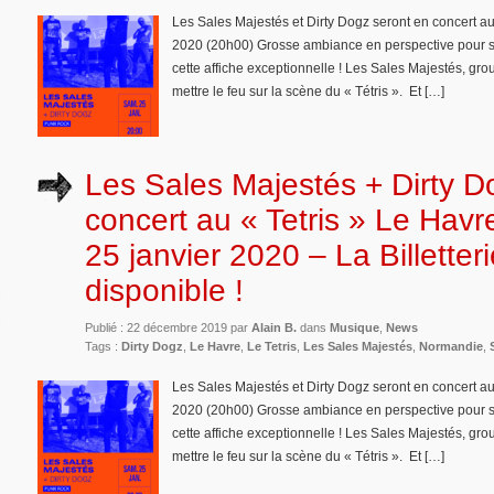
Les Sales Majestés et Dirty Dogz seront en concert au
2020 (20h00) Grosse ambiance en perspective pour se
cette affiche exceptionnelle ! Les Sales Majestés, g
mettre le feu sur la scène du « Tétris ». Et […]
Les Sales Majestés + Dirty D
concert au « Tetris » Le Hav
25 janvier 2020 – La Billetteri
disponible !
Publié : 22 décembre 2019 par
Alain B.
dans
Musique
,
News
Tags :
Dirty Dogz
,
Le Havre
,
Le Tetris
,
Les Sales Majestés
,
Normandie
,
Les Sales Majestés et Dirty Dogz seront en concert au
2020 (20h00) Grosse ambiance en perspective pour se
cette affiche exceptionnelle ! Les Sales Majestés, g
mettre le feu sur la scène du « Tétris ». Et […]