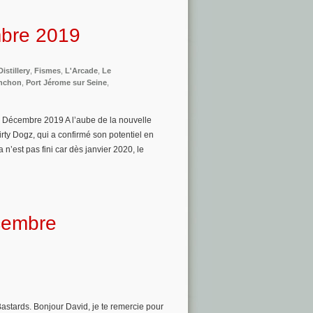
mbre 2019
Distillery
,
Fismes
,
L'Arcade
,
Le
enchon
,
Port Jérome sur Seine
,
z – Décembre 2019 A l’aube de la nouvelle
irty Dogz, qui a confirmé son potentiel en
’est pas fini car dès janvier 2020, le
écembre
Bastards. Bonjour David, je te remercie pour