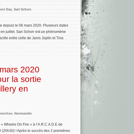
fect Day
,
Sari Schorr
,
le depuis le 06 mars 2020. Plusieurs dates
 en juillet. Sari Schorr est un phénomène
cille entre celle de Janis Joplin et Tina
8 mars 2020
r la sortie
llery en
venchon
,
Normandie
gz « Wheels On Fire » à l’A.R.C.A.D.E de
(20h30) ! Après le succès des 2 premières