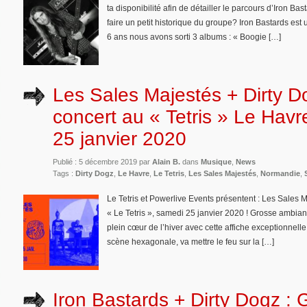
ta disponibilité afin de détailler le parcours d’Iron Ba
faire un petit historique du groupe? Iron Bastards est 
6 ans nous avons sorti 3 albums : « Boogie […]
Les Sales Majestés + Dirty D
concert au « Tetris » Le Hav
25 janvier 2020
Publié : 5 décembre 2019 par
Alain B.
dans
Musique
,
News
Tags :
Dirty Dogz
,
Le Havre
,
Le Tetris
,
Les Sales Majestés
,
Normandie
,
Le Tetris et Powerlive Events présentent : Les Sales 
« Le Tetris », samedi 25 janvier 2020 ! Grosse ambia
plein cœur de l’hiver avec cette affiche exceptionnell
scène hexagonale, va mettre le feu sur la […]
Iron Bastards + Dirty Dogz : 