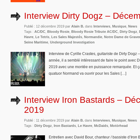
Interview Dirty Dogz – Déce
Publié : 12 décembre 2019 par
Alain B.
dans
Interviews
,
Musique
,
News
Tags :
AC/DC
,
Bloody Rosie
,
Bloody Rosie Tribute AC/DC
,
Dirty Dogz
,
Havre
,
Le Tetris
,
Les Sales Majestés
,
Normandie
,
Notre Dame de Grav
Seine Maritime
,
Underground Investigation
Interview de Cyrille Crastes, guitariste de Dirty Dog
année, il a semblé intéressant de faire le point avec D
2019 avec une montée en puissance remarquée. Et ça n
quatuor Normand va ouvrir pour les Sales […]
Interview Iron Bastards – D
2019
Publié : 11 décembre 2019 par
Alain B.
dans
Interviews
,
Musique
,
News
Tags :
Dirty Dogz
,
Iron Bastards
,
Le Havre
,
McDaids
,
Motörhead
Entretien avec David Bour, chanteur / bassiste d’Iron 