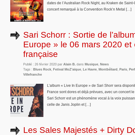
dates de l’Australian Rock Night, au Kraken de Saint-
concert remarqué à la Convention Rock’n Metal […]
Sari Schorr : Sortie de l’albu
Europe » le 06 mars 2020 et
française
Publié : 26 février 2020 par
Alain B.
dans
Musique
,
News
Tags :
Blues Rock
,
Fetival MoZ’aïque
,
Le Havre
,
Montbéliard
,
Paris
,
Per
Villefranche
L’album « Live In Europe » de Sari Shorr sera dispon
France sont dores et déjà prévues, avec un concert le
Sari Schorr est un phénomène vocal à la voix puissante
celle de Janis Joplin et […]
Les Sales Majestés + Dirty D