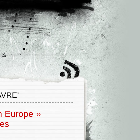
AVRE’
In Europe »
tes