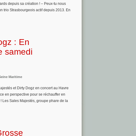
stards depuis sa création ! – Peux-tu nous
un trio Strasbourgeois actif depuis 2013. En
ogz : En
re samedi
Seine Maritime
Majestés et Dirty Dogz en concert au Havre
nce en perspective pour se réchauffer en
e ! Les Sales Majestés, groupe phare de la
Grosse