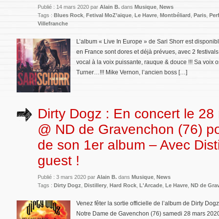
Publié : 14 mars 2020 par
Alain B.
dans
Musique
,
News
Tags :
Blues Rock
,
Fetival MoZ’aïque
,
Le Havre
,
Montbéliard
,
Paris
,
Per
Villefranche
L’album « Live In Europe » de Sari Shorr est disponib
en France sont dores et déjà prévues, avec 2 festivals
vocal à la voix puissante, rauque & douce !!! Sa voix os
Turner…!!! Mike Vernon, l’ancien boss […]
Dirty Dogz : En concert le 2
@ ND de Gravenchon (76) pou
de son 1er album – Avec Disti
guest !
Publié : 3 mars 2020 par
Alain B.
dans
Musique
,
News
Tags :
Dirty Dogz
,
Distillery
,
Hard Rock
,
L'Arcade
,
Le Havre
,
ND de Gra
Venez fêter la sortie officielle de l’album de Dirty Do
Notre Dame de Gavenchon (76) samedi 28 mars 2020 