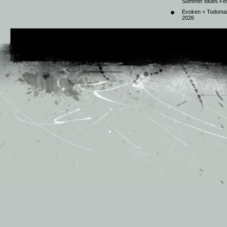
Summer Blues Fest
Evoken + Todomal 
2026