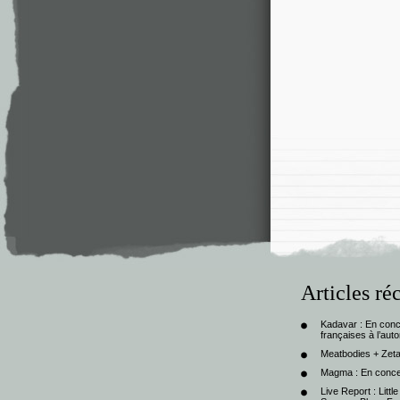
Articles ré
Kadavar : En con
françaises à l’au
Meatbodies + Zeta
Magma : En conce
Live Report : Litt