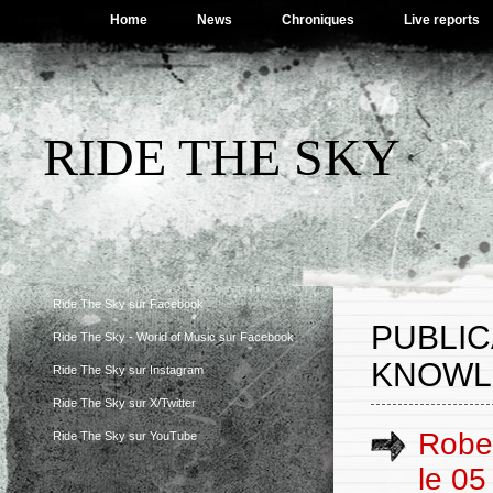
Home
News
Chroniques
Live reports
RIDE THE SKY
Ride The Sky sur Facebook
PUBLIC
Ride The Sky - World of Music sur Facebook
KNOWL
Ride The Sky sur Instagram
Ride The Sky sur X/Twitter
Rober
Ride The Sky sur YouTube
le 0