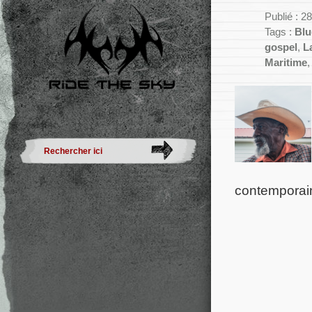
Publié : 2
Tags :
Blu
gospel
,
L
Maritime
contemporain