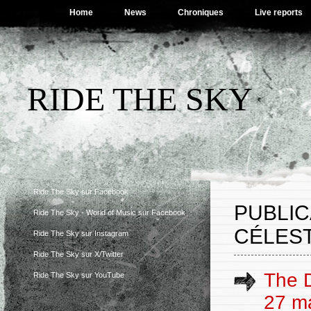
Home
News
Chroniques
Live reports
RIDE THE SKY
Ride The Sky sur Facebook
PUBLIC
Ride The Sky - World of Music sur Facebook
CÉLEST
Ride The Sky sur Instagram
Ride The Sky sur X/Twitter
The D
Ride The Sky sur YouTube
27 m