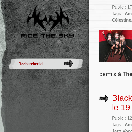
Publié : 1
Tags :
Am
Célestine
permis à The
Black
le 19
Publié : 1
Tags :
Am
Jazz Voo