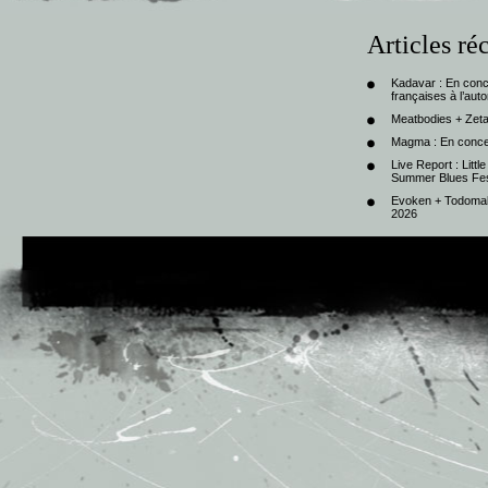
Articles ré
Kadavar : En con
françaises à l’au
Meatbodies + Zeta
Magma : En conce
Live Report : Litt
Summer Blues Fest
Evoken + Todomal 
2026