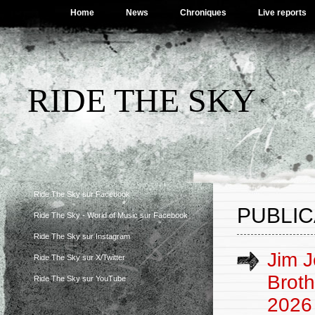
Home
News
Chroniques
Live reports
RIDE THE SKY
Ride The Sky sur Facebook
PUBLIC
Ride The Sky - World of Music sur Facebook
Ride The Sky sur Instagram
Jim J
Ride The Sky sur X/Twitter
Broth
Ride The Sky sur YouTube
2026