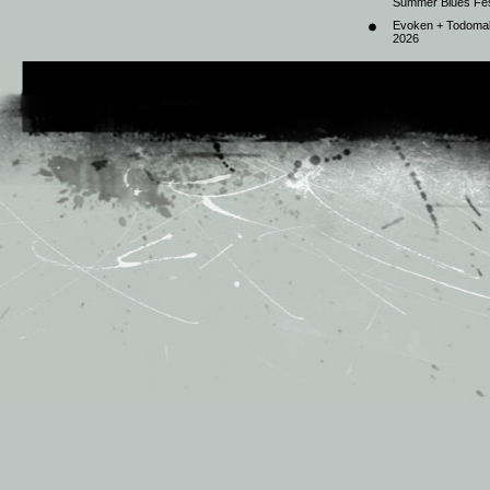
Summer Blues Fest
Evoken + Todomal 
2026