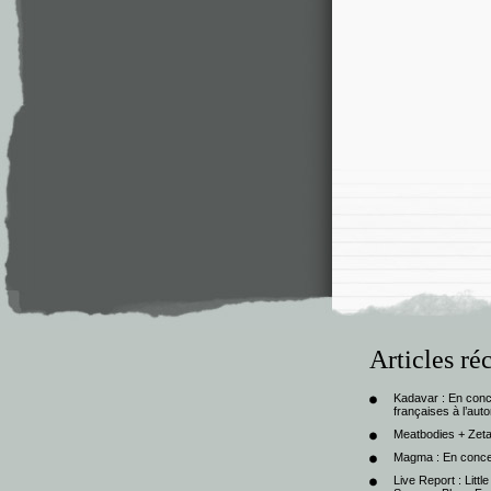
Articles ré
Kadavar : En con
françaises à l’au
Meatbodies + Zeta
Magma : En conce
Live Report : Litt