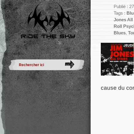
Publié : 2
Tags :
Blu
Jones All
Roll Psyc
Blues
,
To
cause du con