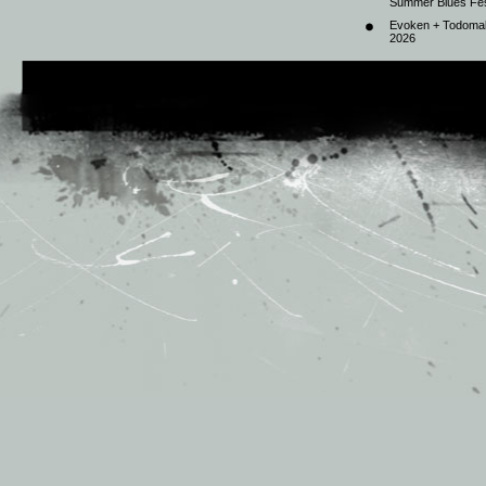
Summer Blues Fest
Evoken + Todomal 
2026