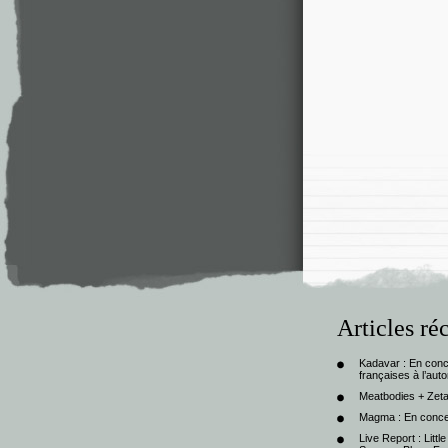
Articles ré
Kadavar : En con
françaises à l’au
Meatbodies + Zeta
Magma : En conce
Live Report : Litt