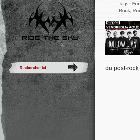
Tags :
Fur
Rock
,
Ro
du post-rock 