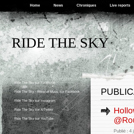
Home
News
Chroniques
Live reports
RIDE THE SKY
Ride The Sky sur Facebook
PUBLIC
Ride The Sky - World of Music sur Facebook
Ride The Sky sur Instagram
Hollo
Ride The Sky sur X/Twitter
@Rou
Ride The Sky sur YouTube
Publié : 4 