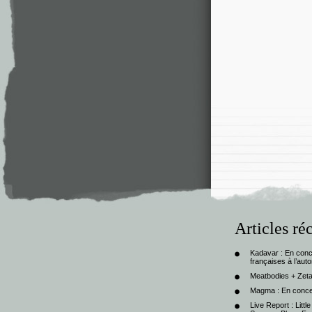
Articles ré
Kadavar : En con
françaises à l’au
Meatbodies + Zeta
Magma : En conce
Live Report : Litt