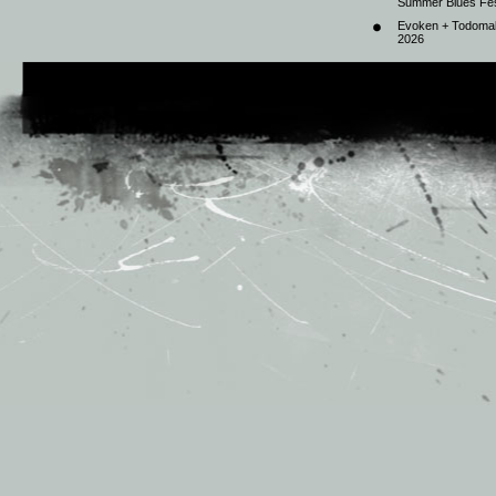
Summer Blues Fest
Evoken + Todomal 
2026