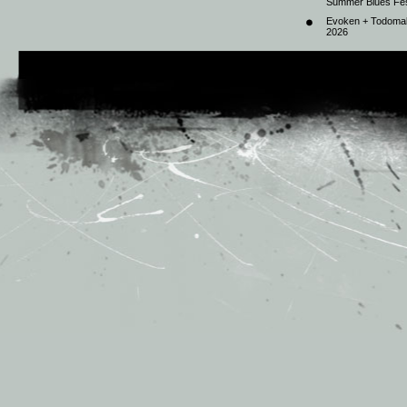
Summer Blues Fest
Evoken + Todomal 
2026