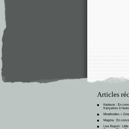
Articles ré
Kadavar : En con
françaises à l’au
Meatbodies + Zeta
Magma : En conce
Live Report : Litt