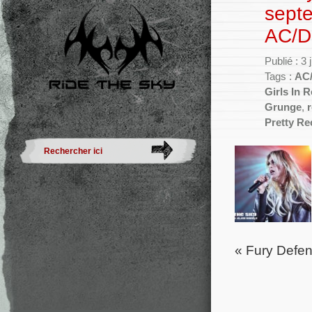
sept
AC/D
Publié : 3 
Tags :
AC
Girls In 
Grunge
,
r
Pretty Re
« Fury Defen