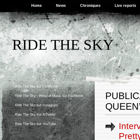
Home
News
Chroniques
Live reports
RIDE THE SKY
Ride The Sky sur Facebook
PUBLIC
Ride The Sky - World of Music sur Facebook
QUEEN
Ride The Sky sur Instagram
Ride The Sky sur X/Twitter
Inter
Ride The Sky sur YouTube
Prett