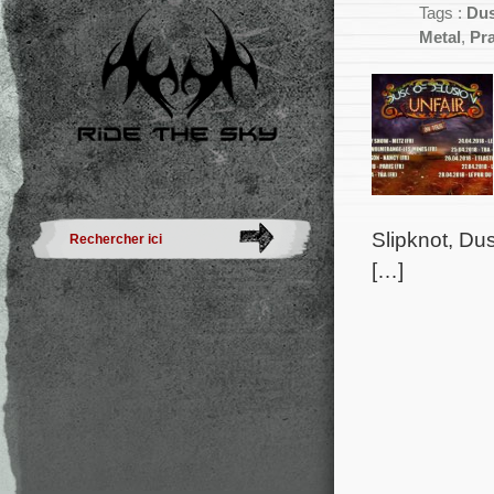
Tags :
Dus
Metal
,
Pra
Slipknot, Du
[…]