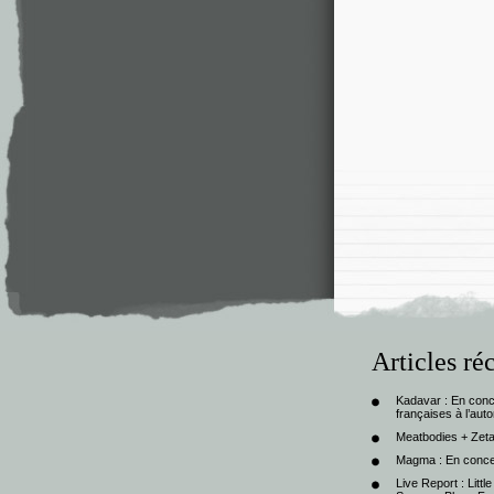
Articles ré
Kadavar : En con
françaises à l’au
Meatbodies + Zeta
Magma : En conce
Live Report : Litt