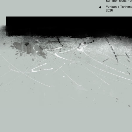
Summer Blues Fest
Evoken + Todomal 
2026