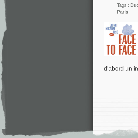
Tags :
Duc
Paris
d’abord un i