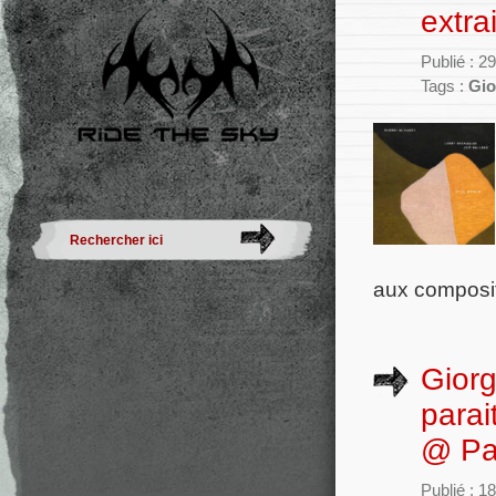
extrai
Publié : 2
Tags :
Gio
aux composit
Giorg
parai
@ Par
Publié : 1