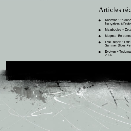
Articles ré
Kadavar : En con
françaises à l’au
Meatbodies + Zeta
Magma : En conce
Live Report : Litt
Summer Blues Fest
Evoken + Todomal 
2026