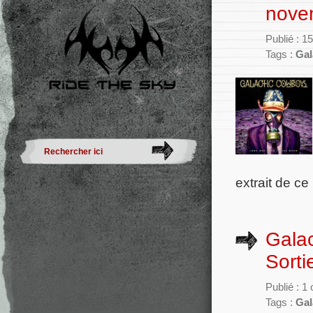
nove
Publié : 
Tags :
Gal
extrait de c
Galac
Sorti
Publié : 1
Tags :
Gal