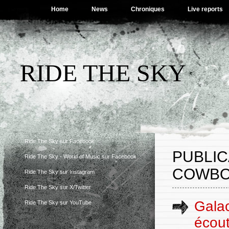
Home
News
Chroniques
Live reports
RIDE THE SKY
Ride The Sky sur Facebook
PUBLIC
Ride The Sky - World of Music sur Facebook
COWBO
Ride The Sky sur Instagram
Ride The Sky sur X/Twitter
Galac
Ride The Sky sur YouTube
écout