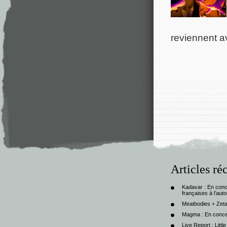
reviennent a
Articles ré
Kadavar : En con
françaises à l’au
Meatbodies + Zeta
Magma : En conce
Live Report : Litt