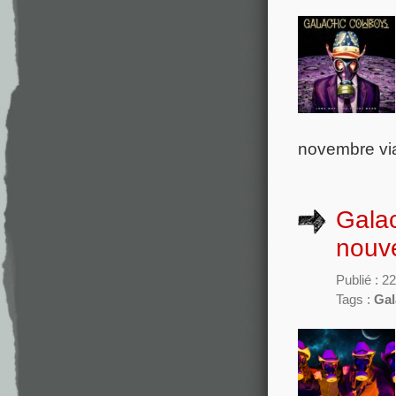
novembre via
Galac
nouve
Publié : 2
Tags :
Gal