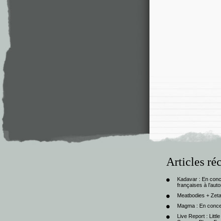
Articles ré
Kadavar : En con
françaises à l’au
Meatbodies + Zeta
Magma : En conce
Live Report : Litt