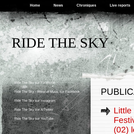
Home
News
Chroniques
Live reports
RIDE THE SKY
Ride The Sky sur Facebook
PUBLIC
Ride The Sky - World of Music sur Facebook
Ride The Sky sur Instagram
Littl
Ride The Sky sur X/Twitter
Festi
Ride The Sky sur YouTube
(02) 