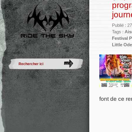
progr
journ
Publié : 27
Tags :
Ais
Festival P
Little Ode
font de ce r