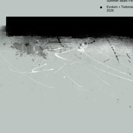
Summer Blues Fest
Evoken + Todomal 
2026