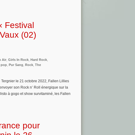
« Festival
 Vaux (02)
n Air
,
Girls In Rock
,
Hard Rock
,
,
pop
,
Pur Sang
,
Rock
,
The
ergnier le 21 octobre 2022, Fallen Lillies
 envoyer son Rock n’ Roll énergique sur la
Disto à gogo et show survitaminé, les Fallen
rance pour