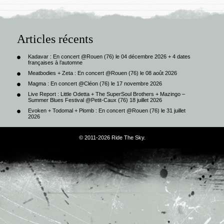
Articles récents
Kadavar : En concert @Rouen (76) le 04 décembre 2026 + 4 dates
françaises à l’automne
Meatbodies + Zeta : En concert @Rouen (76) le 08 août 2026
Magma : En concert @Cléon (76) le 17 novembre 2026
Live Report : Little Odetta + The SuperSoul Brothers + Mazingo –
Summer Blues Festival @Petit-Caux (76) 18 juillet 2026
Evoken + Todomal + Plomb : En concert @Rouen (76) le 31 juillet
2026
© 2011-2026 Ride The Sky.