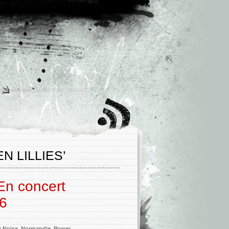
N LILLIES’
 En concert
26
 Noise
,
Normandie
,
Power