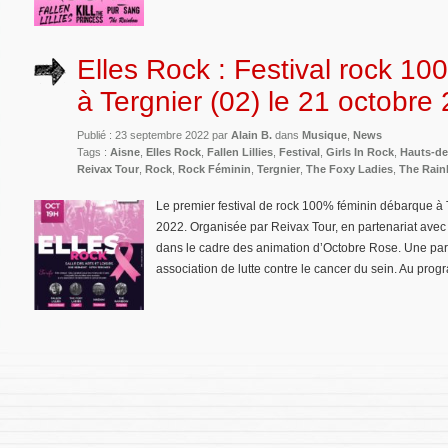
Elles Rock : Festival rock 10
à Tergnier (02) le 21 octobre
Publié : 23 septembre 2022 par
Alain B.
dans
Musique
,
News
Tags :
Aisne
,
Elles Rock
,
Fallen Lillies
,
Festival
,
Girls In Rock
,
Hauts-de
Reivax Tour
,
Rock
,
Rock Féminin
,
Tergnier
,
The Foxy Ladies
,
The Rai
Le premier festival de rock 100% féminin débarque à T
2022. Organisée par Reivax Tour, en partenariat avec la
dans le cadre des animation d’Octobre Rose. Une part
association de lutte contre le cancer du sein. Au pro