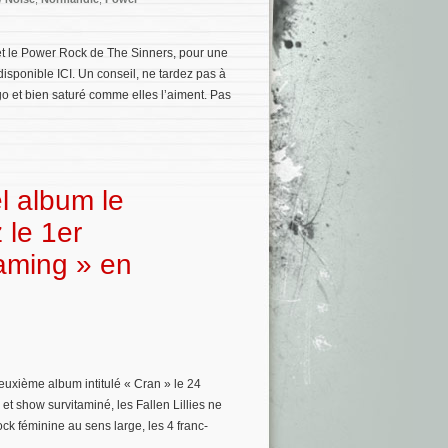
 et le Power Rock de The Sinners, pour une
disponible ICI. Un conseil, ne tardez pas à
gogo et bien saturé comme elles l’aiment. Pas
el album le
 le 1er
aming » en
euxième album intitulé « Cran » le 24
et show survitaminé, les Fallen Lillies ne
ock féminine au sens large, les 4 franc-