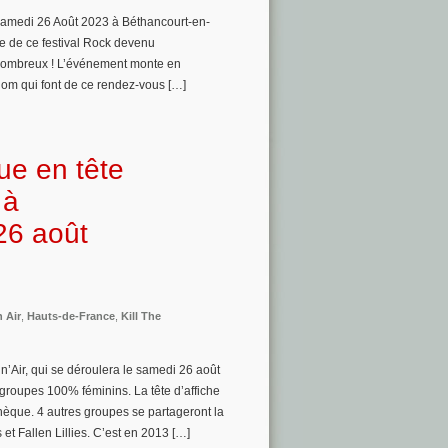
u samedi 26 Août 2023 à Béthancourt-en-
 de ce festival Rock devenu
s nombreux ! L’événement monte en
nom qui font de ce rendez-vous […]
ue en tête
 à
26 août
n Air
,
Hauts-de-France
,
Kill The
n’Air, qui se déroulera le samedi 26 août
roupes 100% féminins. La tête d’affiche
hèque. 4 autres groupes se partageront la
et Fallen Lillies. C’est en 2013 […]