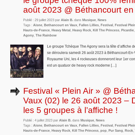
le groupe tchèque 100% fémi
août 2023 @ Béthancourt en
Publié : 29 juillet 2023 par
Alain B.
dans
Musique
,
News
Tags :
Aisne
,
Bethancourt en Vaux
,
Fallen Lillies
,
Festival
,
Festival Plei
Hauts-de-France
,
Heavy Metal
,
Heavy Rock
,
Kill The Princess
,
Picardie
Agony
,
The Rainbow
Le groupe Tchèque The Agony sera la tête d’affiche de
se déroulera samedi 26 août 2023 à Béthancourt-En-V
Royaume Uni, les 4 rockeuses donneront leur 1er con
est un quatuor de heavy rock moderne […]
Festival « Plein Air » @ Béth
Vaux (02) le 26 août 2023 –
les 5 groupes à l’affiche !
Publié : 4 juillet 2023 par
Alain B.
dans
Musique
,
News
Tags :
Aisne
,
Bethancourt en Vaux
,
Fallen Lillies
,
Festival
,
Festival Plei
Hauts-de-France
,
Heavy Rock
,
Kill The Princess
,
pop
,
Pur Sang
,
Rock
,