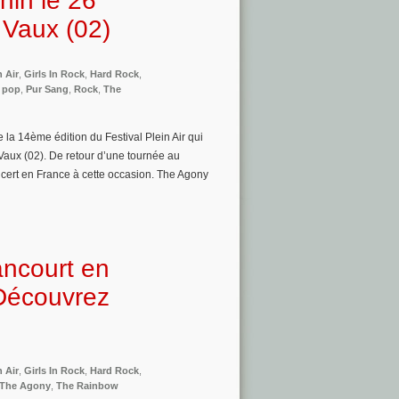
nin le 26
 Vaux (02)
n Air
,
Girls In Rock
,
Hard Rock
,
,
pop
,
Pur Sang
,
Rock
,
The
 la 14ème édition du Festival Plein Air qui
aux (02). De retour d’une tournée au
cert en France à cette occasion. The Agony
ancourt en
 Découvrez
n Air
,
Girls In Rock
,
Hard Rock
,
The Agony
,
The Rainbow