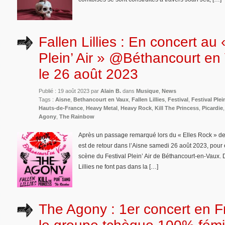
Fallen Lillies : En concert au 
Plein’ Air » @Béthancourt en
le 26 août 2023
Publié : 19 août 2023 par
Alain B.
dans
Musique
,
News
Tags :
Aisne
,
Bethancourt en Vaux
,
Fallen Lillies
,
Festival
,
Festival Plei
Hauts-de-France
,
Heavy Metal
,
Heavy Rock
,
Kill The Princess
,
Picardie
Agony
,
The Rainbow
Après un passage remarqué lors du « Elles Rock » de T
est de retour dans l’Aisne samedi 26 août 2023, pour
scène du Festival Plein’ Air de Béthancourt-en-Vaux. 
Lillies ne font pas dans la […]
The Agony : 1er concert en F