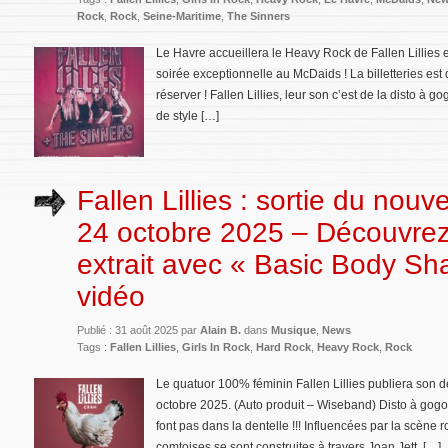
Rock
,
Rock
,
Seine-Maritime
,
The Sinners
Le Havre accueillera le Heavy Rock de Fallen Lillies
soirée exceptionnelle au McDaids ! La billetteries est 
réserver ! Fallen Lillies, leur son c’est de la disto à 
de style […]
Fallen Lillies : sortie du nouv
24 octobre 2025 – Découvrez
extrait avec « Basic Body Sh
vidéo
Publié : 31 août 2025 par
Alain B.
dans
Musique
,
News
Tags :
Fallen Lillies
,
Girls In Rock
,
Hard Rock
,
Heavy Rock
,
Rock
Le quatuor 100% féminin Fallen Lillies publiera son d
octobre 2025. (Auto produit – Wiseband) Disto à gogo 
font pas dans la dentelle !!! Influencées par la scène r
comtoises se sont construites à travers Joan Jett, […]