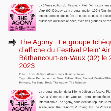
La 14ème édition du Festival « Plein ‘Air » aura lie
Vaux (02) Découvrez la programmation 100% féminine
incontournable, qui fédère un public de plus en plu
puissance au fil des années, avec des groupes de re
The Agony : Le groupe tchèq
d’affiche du Festival Plein’ Air
Béthancourt-en-Vaux (02) le 
2023
Publié : 1 mai 2023 par
Alain B.
dans
Musique
,
News
Tags :
Aisne
,
Bethancourt en Vaux
,
Fallen Lillies
,
Festival
,
Festival Plei
Princess
,
Pur Sang
,
Rock
,
The Agony
,
The Rainbow
La programmation de la 14ème édition du festival Plei
2023 à Béthancourt-en-Vaux (02), sera composée de g
internationale The Agony, nous vient de république tc
scène, avec The Rainbow, Pur Sang, Kill The Princess 