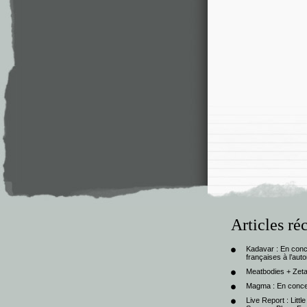
Articles ré
Kadavar : En con
françaises à l’au
Meatbodies + Zeta
Magma : En conce
Live Report : Litt