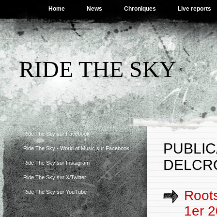
Home
News
Chroniques
Live reports
RIDE THE SKY
Ride The Sky sur Facebook
PUBLIC
Ride The Sky - World of Music sur Facebook
DELCRO
Ride The Sky sur Instagram
Ride The Sky sur X/Twitter
Roots
Ride The Sky sur YouTube
1er 2