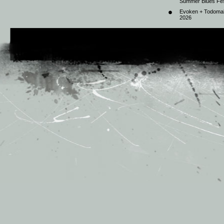
Summer Blues Fest
Evoken + Todomal 
2026