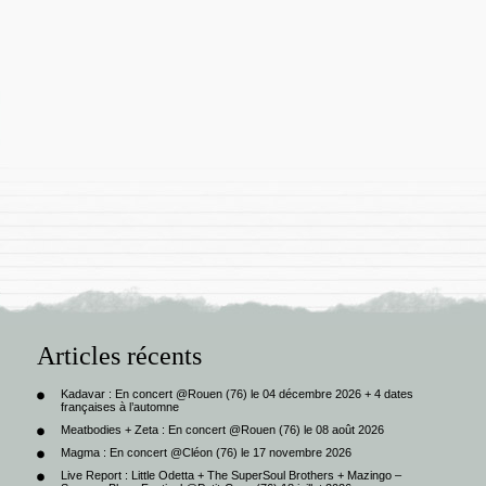
Articles récents
Kadavar : En concert @Rouen (76) le 04 décembre 2026 + 4 dates
françaises à l’automne
Meatbodies + Zeta : En concert @Rouen (76) le 08 août 2026
Magma : En concert @Cléon (76) le 17 novembre 2026
Live Report : Little Odetta + The SuperSoul Brothers + Mazingo –