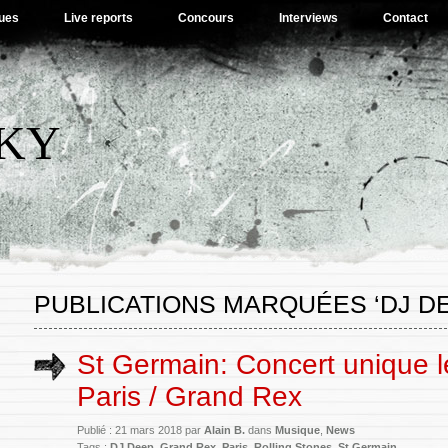
ues
Live reports
Concours
Interviews
Contact
SKY
PUBLICATIONS MARQUÉES ‘DJ D
St Germain: Concert unique 
Paris / Grand Rex
Publié : 21 mars 2018 par
Alain B.
dans
Musique
,
News
Tags :
DJ Deep
,
Grand Rex
,
Paris
,
Rolling Stones
,
St Germain