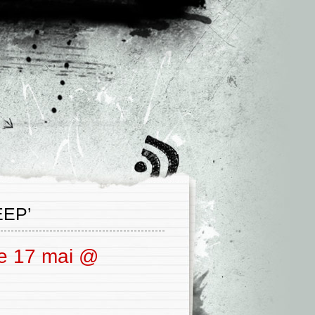
EEP’
le 17 mai @