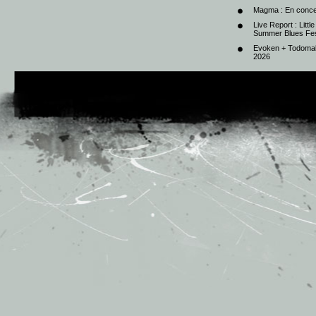
Magma : En conce
Live Report : Litt
Summer Blues Fest
Evoken + Todomal 
2026