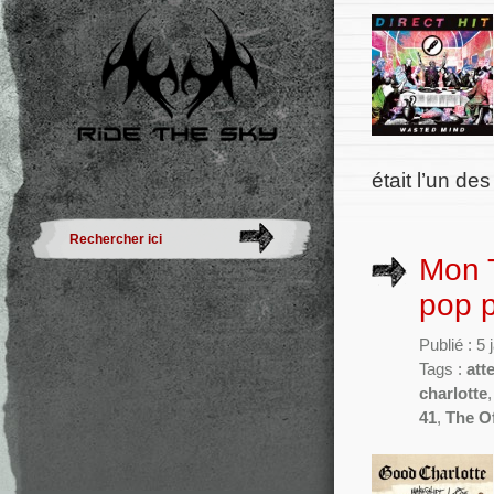
était l’un d
Mon T
pop 
Publié : 5
Tags :
att
charlotte
41
,
The O