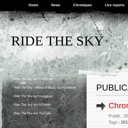
Home
News
Chroniques
Live reports
RIDE THE SKY
Ride The Sky sur Facebook
PUBLIC
Ride The Sky - World of Music sur Facebook
Ride The Sky sur Instagram
Chron
Ride The Sky sur X/Twitter
Ride The Sky sur YouTube
Publié : 2
Tags :
201