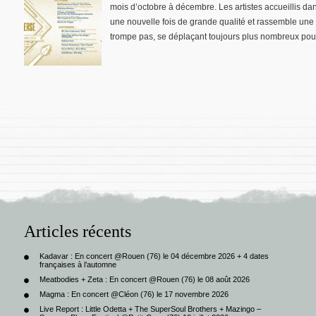
mois d’octobre à décembre. Les artistes accueillis da
une nouvelle fois de grande qualité et rassemble une g
trompe pas, se déplaçant toujours plus nombreux pour
Articles récents
Kadavar : En concert @Rouen (76) le 04 décembre 2026 + 4 dates
françaises à l’automne
Meatbodies + Zeta : En concert @Rouen (76) le 08 août 2026
Magma : En concert @Cléon (76) le 17 novembre 2026
Live Report : Little Odetta + The SuperSoul Brothers + Mazingo –