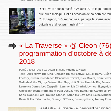
Dick Rivers nous a quitté le 24 avril 2019, le jour de so
quelques mois plus tôt à l’occasion de sa dernière tou
Club Legend, qu’il rencontre et partage la scène ave
guitariste et directeur musical […]
« La Traverse » @ Cléon (76)
programmation d’octobre à 
2018
Publié : 30 juin 2018 par
Alain B.
dans
Musique
,
News
Tags :
Alex Mirey
,
BB King
,
Chicago Blues Festival
,
Chuck Berry
,
Cléo
Factory
,
Cream
,
Creedence Clearwater Revival
,
Dick Rivers
,
Dom Ferre
Verlinde & the Mighty Gators
,
Hot Slap
,
Huit Nuits
,
Humble Pie
,
James 
Laurence Jones
,
Led Zeppelin
,
Lemmy
,
Liz Cherhal
,
Lynyrd Skynyrd
,
One is Innocent
,
Normandie
,
Paul DesLauriers Band
,
Phil Campbell
,
Ph
Sons
,
Robben Ford
,
Rolling Stones
,
Sarah Mc Coy
,
Sate
,
Seine Mariti
Davis & The Silverbacks
,
Strange O’Clock
,
Swampy River
,
Tommy Emm
La salle de « La Traverse » à Cléon vient de dévoiler