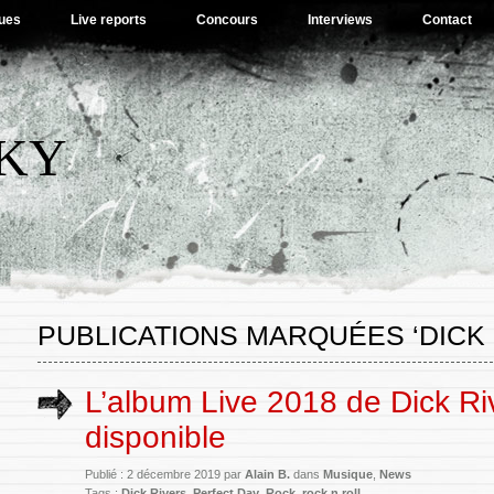
ues
Live reports
Concours
Interviews
Contact
SKY
PUBLICATIONS MARQUÉES ‘DICK 
L’album Live 2018 de Dick Ri
disponible
Publié : 2 décembre 2019 par
Alain B.
dans
Musique
,
News
Tags :
Dick Rivers
,
Perfect Day
,
Rock
,
rock n roll