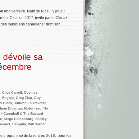
n anniversaire. Natif de Nice il y jouait
rnée. C’est en 2017, invité par le Climax
c des musiciens canadiens* dont son
 dévoile sa
décembre
n
,
Clive Carroll
,
Cosmos
r
,
Foghat
,
Greg Zlap
,
Guy
& Black
,
Julliver
,
La Traverse
,
Manu Dibango
,
Motörhead
,
No
il Campbell & The Bastard
me
,
Serge Gainsbourg
,
Shirley
anuel
,
Tremplin
,
Will Barber
 le programme de la rentrée 2018, pour les