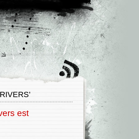
RIVERS’
vers est