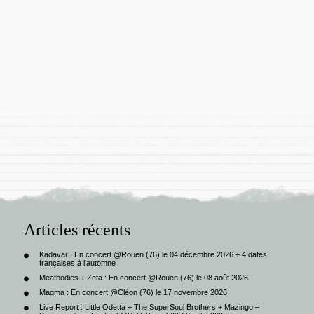
Articles récents
Kadavar : En concert @Rouen (76) le 04 décembre 2026 + 4 dates
françaises à l’automne
Meatbodies + Zeta : En concert @Rouen (76) le 08 août 2026
Magma : En concert @Cléon (76) le 17 novembre 2026
Live Report : Little Odetta + The SuperSoul Brothers + Mazingo –