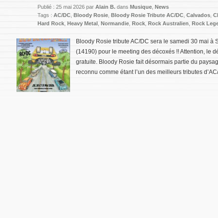
Publié : 25 mai 2026 par
Alain B.
dans
Musique
,
News
Tags :
AC/DC
,
Bloody Rosie
,
Bloody Rosie Tribute AC/DC
,
Calvados
,
C
Hard Rock
,
Heavy Metal
,
Normandie
,
Rock
,
Rock Australien
,
Rock Leg
Bloody Rosie tribute AC/DC sera le samedi 30 mai à
(14190) pour le meeting des décoxés !! Attention, le d
gratuite. Bloody Rosie fait désormais partie du pays
reconnu comme étant l’un des meilleurs tributes d’AC