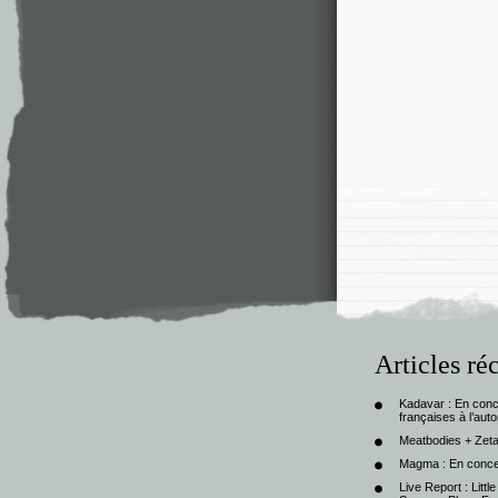
Articles ré
Kadavar : En con
françaises à l’au
Meatbodies + Zeta
Magma : En conce
Live Report : Litt