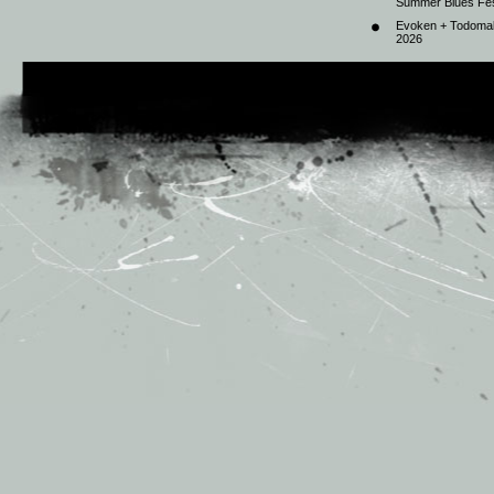
Summer Blues Fest
Evoken + Todomal 
2026