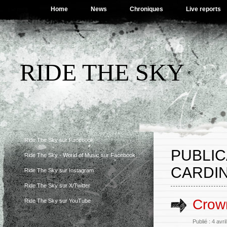
Home
News
Chroniques
Live reports
RIDE THE SKY
Ride The Sky sur Facebook
PUBLI
Ride The Sky - World of Music sur Facebook
CARDIN
Ride The Sky sur Instagram
Ride The Sky sur X/Twitter
Crown
Ride The Sky sur YouTube
Publié : 4 avr