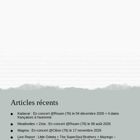
Articles récents
Kadavar : En concert @Rouen (76) le 04 décembre 2026 + 4 dates
françaises à l’automne
Meatbodies + Zeta : En concert @Rouen (76) le 08 août 2026
Magma : En concert @Cléon (76) le 17 novembre 2026
Live Report : Little Odetta + The SuperSoul Brothers + Mazingo –