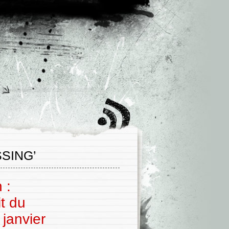
SING’
 :
it du
 janvier