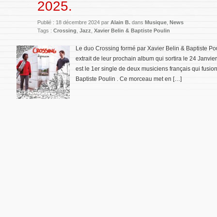
2025.
Publié : 18 décembre 2024 par
Alain B.
dans
Musique
,
News
Tags :
Crossing
,
Jazz
,
Xavier Belin & Baptiste Poulin
Le duo Crossing formé par Xavier Belin & Baptiste Poul
extrait de leur prochain album qui sortira le 24 Janvier
est le 1er single de deux musiciens français qui fusion
Baptiste Poulin . Ce morceau met en […]