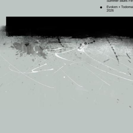
Summer Blues Fest
Evoken + Todomal 
2026