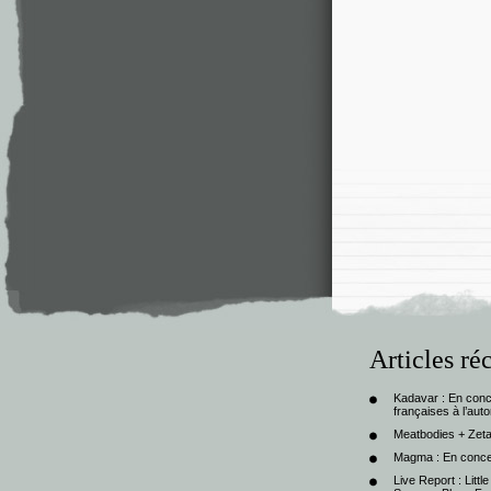
Articles ré
Kadavar : En con
françaises à l’au
Meatbodies + Zeta
Magma : En conce
Live Report : Litt