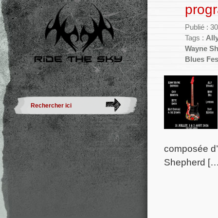
prog
Publié : 3
Tags :
All
Wayne Sh
Blues Fes
composée d’
Shepherd […