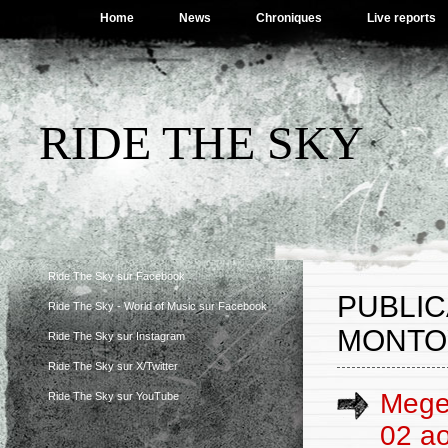
Home
News
Chroniques
Live reports
RIDE THE SKY
Ride The Sky sur Facebook
PUBLI
Ride The Sky - World of Music sur Facebook
MONTO
Ride The Sky sur Instagram
Ride The Sky sur X/Twitter
Megev
Ride The Sky sur YouTube
02 ao