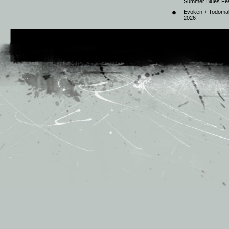
Summer Blues Fest
Evoken + Todomal 
2026