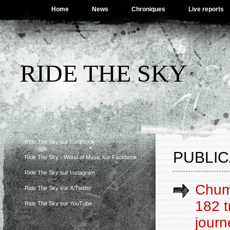
Home
News
Chroniques
Live reports
RIDE THE SKY
Ride The Sky sur Facebook
PUBLIC
Ride The Sky - World of Music sur Facebook
Ride The Sky sur Instagram
Chum
Ride The Sky sur X/Twitter
182 t
Ride The Sky sur YouTube
journ