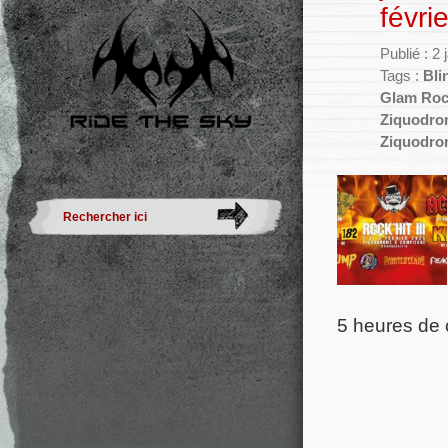
févr
Publié : 2
Tags :
Bli
Glam Ro
Ziquodro
Ziquodro
5 heures de 