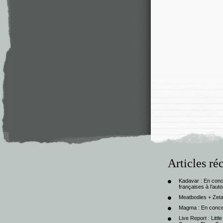
Articles ré
Kadavar : En con
françaises à l’au
Meatbodies + Zeta
Magma : En conce
Live Report : Litt