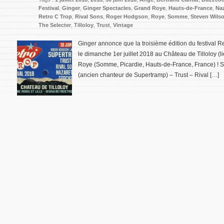
Festival
,
Ginger
,
Ginger Spectacles
,
Grand Roye
,
Hauts-de-France
,
Na
Retro C Trop
,
Rival Sons
,
Roger Hodgson
,
Roye
,
Somme
,
Steven Wils
The Selecter
,
Tilloloy
,
Trust
,
Vintage
Ginger annonce que la troisième édition du festival R
le dimanche 1er juillet 2018 au Château de Tilloloy (
Roye (Somme, Picardie, Hauts-de-France, France) ! 
(ancien chanteur de Supertramp) – Trust – Rival […]