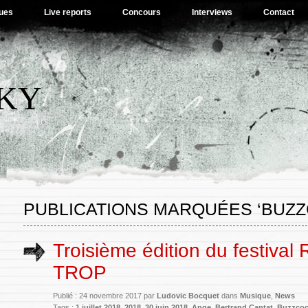
ues
Live reports
Concours
Interviews
Contact
SKY
PUBLICATIONS MARQUÉES ‘BUZZ
Troisième édition du festival 
TROP
Publié : 24 novembre 2017 par
Ludovic Bocquet
dans
Musique
,
News
Tags :
1 juillet 2018
,
2018
,
30 juin 2018
,
Ange
,
Bertrand Cantat
,
Buzzco