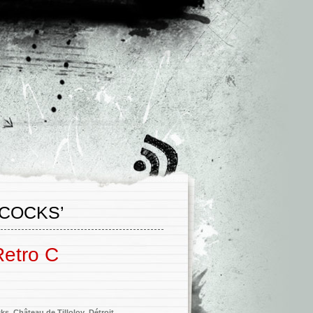
COCKS’
Retro C
cks
,
Château de Tilloloy
,
Détroit
,