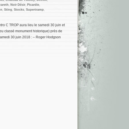
zareth
,
Noir Désir
,
Picardie
,
on
,
Sting
,
Stocks
,
Supertramp
,
etro C TROP aura lieu le samedi 30 juin et
lieu classé monument historique) près de
Samedi 30 juin 2018 : – Roger Hodgson