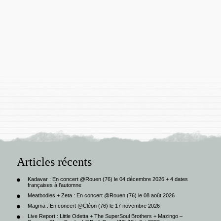
Articles récents
Kadavar : En concert @Rouen (76) le 04 décembre 2026 + 4 dates
françaises à l’automne
Meatbodies + Zeta : En concert @Rouen (76) le 08 août 2026
Magma : En concert @Cléon (76) le 17 novembre 2026
Live Report : Little Odetta + The SuperSoul Brothers + Mazingo –