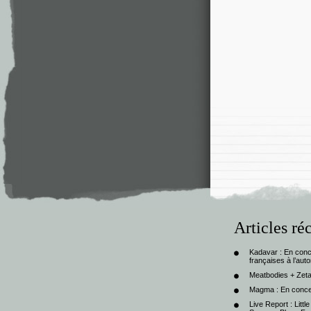
Articles ré
Kadavar : En con
françaises à l’au
Meatbodies + Zeta
Magma : En conce
Live Report : Litt