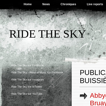
Home
News
Chroniques
Live reports
RIDE THE SKY
Ride The Sky sur Facebook
PUBLIC
Ride The Sky - World of Music sur Facebook
BUISSI
Ride The Sky sur Instagram
Ride The Sky sur X/Twitter
Abbyg
Ride The Sky sur YouTube
Bruay