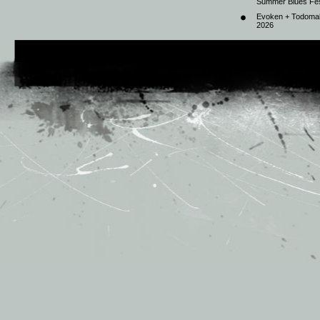
Summer Blues Fest
Evoken + Todomal 
2026