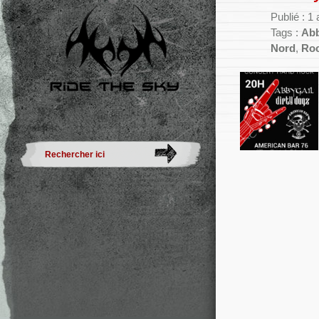
Publié : 1
Tags :
Abb
Nord
,
Ro