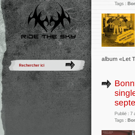
Tags :
Bo
album «Let T
Bonn
singl
sept
Publié : 7
Tags :
Bo