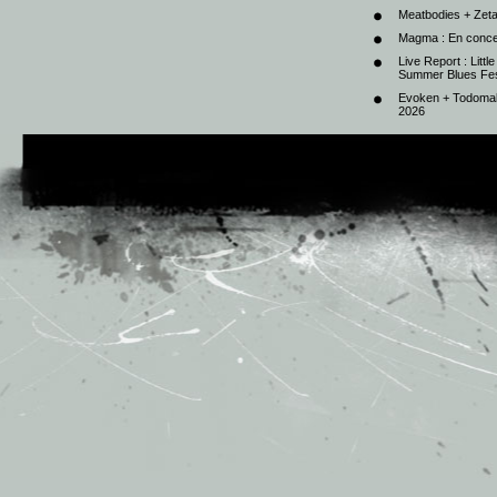
Meatbodies + Zeta
Magma : En conce
Live Report : Litt
Summer Blues Fest
Evoken + Todomal 
2026