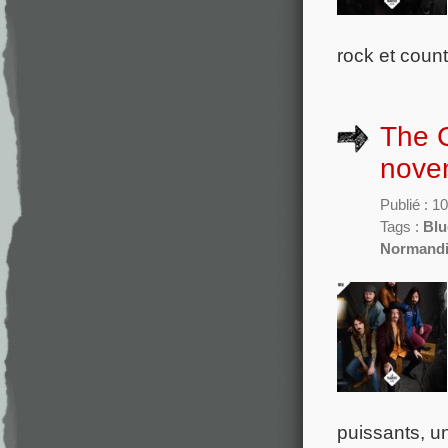
rock et count
The 
nove
Publié : 
Tags :
Blu
Normand
puissants, u