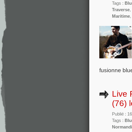
Tags :
Blu
Traverse
,
Maritime
fusionne blu
Live 
(76) 
Publié : 
Tags :
Blu
Normand