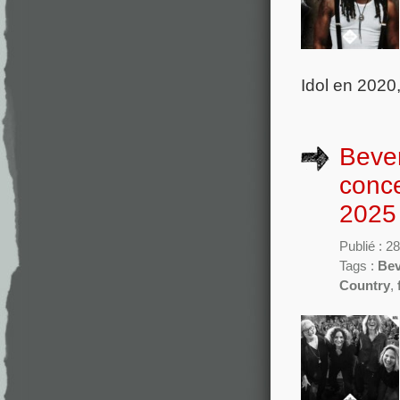
Idol en 2020,
Bever
conc
2025
Publié : 2
Tags :
Bev
Country
,