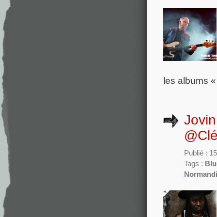
les albums «
Jovi
@Clé
Publié : 
Tags :
Blu
Normand