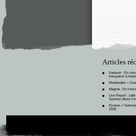
Articles ré
Kadavar : En con
françaises à l’au
Meatbodies + Zeta
Magma : En conce
Live Report : Litt
Summer Blues Fest
Evoken + Todomal 
2026