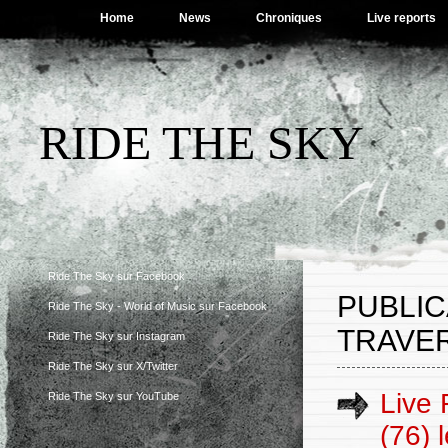
Home
News
Chroniques
Live reports
RIDE THE SKY
Ride The Sky sur Facebook
PUBLIC
Ride The Sky - World of Music sur Facebook
TRAVE
Ride The Sky sur Instagram
Ride The Sky sur X/Twitter
Live
Ride The Sky sur YouTube
(76) 