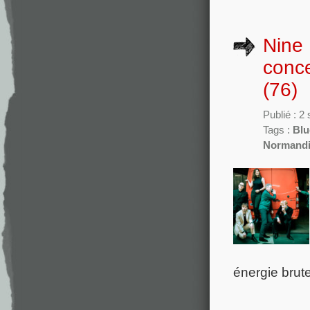
Nine 
conc
(76)
Publié : 
Tags :
Blu
Normand
énergie brut