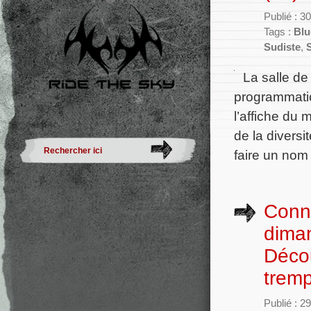
Publié : 
Tags :
Blu
Sudiste
,
La salle de
programmatio
l’affiche du 
de la diversi
faire un nom 
Conno
dima
Décou
tremp
Publié : 