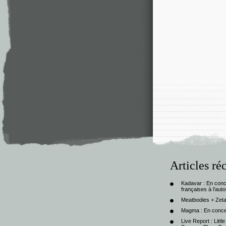
Articles ré
Kadavar : En con
françaises à l’au
Meatbodies + Zeta
Magma : En conce
Live Report : Litt