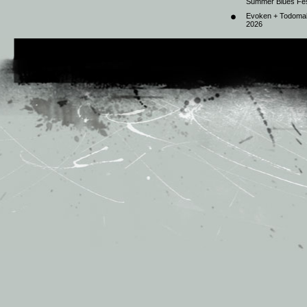
Summer Blues Fest
Evoken + Todomal 
2026