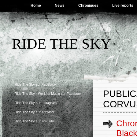
Home
News
Chroniques
Live reports
RIDE THE SKY
Ride The Sky sur Facebook
PUBLI
Ride The Sky - World of Music sur Facebook
CORVU
Ride The Sky sur Instagram
Ride The Sky sur X/Twitter
Chro
Ride The Sky sur YouTube
Blac