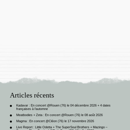
Articles récents
Kadavar : En concert @Rouen (76) le 04 décembre 2026 + 4 dates
françaises à l’automne
Meatbodies + Zeta : En concert @Rouen (76) le 08 août 2026
Magma : En concert @Cléon (76) le 17 novembre 2026
Live Report : Little Odetta + The SuperSoul Brothers + Mazingo –