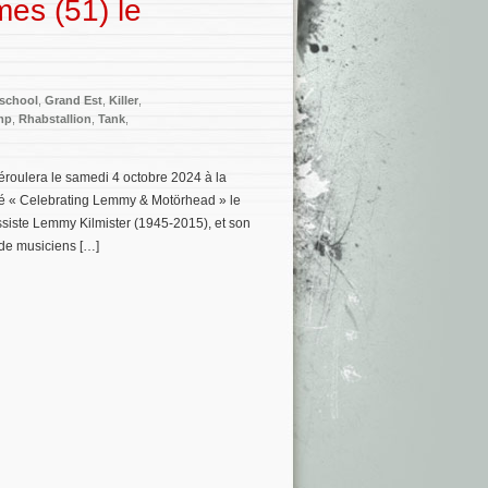
es (51) le
lschool
,
Grand Est
,
Killer
,
mp
,
Rhabstallion
,
Tank
,
éroulera le samedi 4 octobre 2024 à la
tulé « Celebrating Lemmy & Motörhead » le
siste Lemmy Kilmister (1945-2015), et son
de musiciens […]