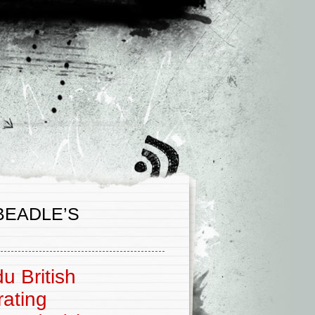
BEADLE’S
du British
rating