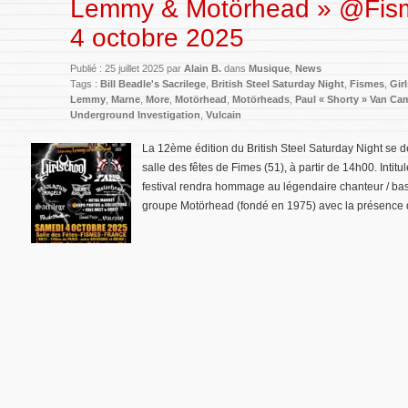
Lemmy & Motörhead » @Fism
4 octobre 2025
Publié : 25 juillet 2025 par
Alain B.
dans
Musique
,
News
Tags :
Bill Beadle's Sacrilege
,
British Steel Saturday Night
,
Fismes
,
Gir
Lemmy
,
Marne
,
More
,
Motörhead
,
Motörheads
,
Paul « Shorty » Van Ca
Underground Investigation
,
Vulcain
La 12ème édition du British Steel Saturday Night se d
salle des fêtes de Fimes (51), à partir de 14h00. Inti
festival rendra hommage au légendaire chanteur / bas
groupe Motörhead (fondé en 1975) avec la présence 