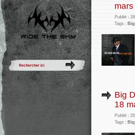
mars
Publié : 2
Tags :
Big
Big D
18 ma
Publié : 2
Tags :
Big