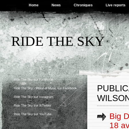
Home
News
Chroniques
Live reports
RIDE THE SKY
Ride The Sky sur Facebook
PUBLIC
Ride The Sky - World of Music sur Facebook
WILSON
Ride The Sky sur Instagram
Ride The Sky sur X/Twitter
Big D
Ride The Sky sur YouTube
18 av