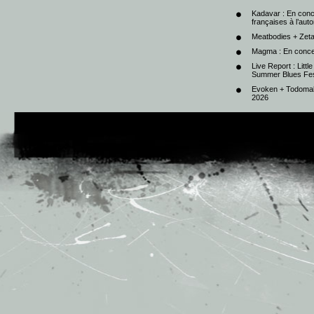
Kadavar : En con
françaises à l’au
Meatbodies + Zeta
Magma : En conce
Live Report : Litt
Summer Blues Fest
Evoken + Todomal 
2026