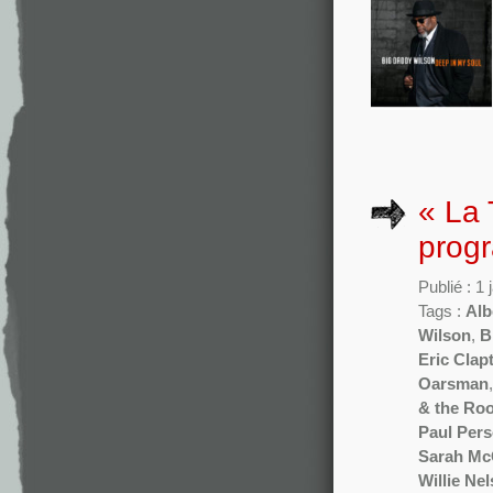
« La 
prog
Publié : 1
Tags :
Alb
Wilson
,
B
Eric Clap
Oarsman
& the Ro
Paul Per
Sarah M
Willie Ne