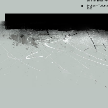
Summer Blues Fest
Evoken + Todomal 
2026