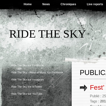
Home
News
Chroniques
Live reports
RIDE THE SKY
Ride The Sky sur Facebook
PUBLIC
Ride The Sky - World of Music sur Facebook
Ride The Sky sur Instagram
Fest’
Ride The Sky sur X/Twitter
Ride The Sky sur YouTube
Publié : 2
Tags :
201