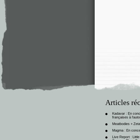
Articles ré
Kadavar : En con
françaises à l’au
Meatbodies + Zeta
Magma : En conce
Live Report : Litt