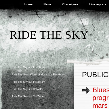
Home
News
Chroniques
Live reports
RIDE THE SKY
Ride The Sky sur Facebook
PUBLIC
Ride The Sky - World of Music sur Facebook
Ride The Sky sur Instagram
Blues
Ride The Sky sur X/Twitter
progr
Ride The Sky sur YouTube
mars