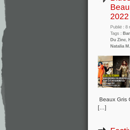
Beaux
2022
Publié : 8
Tags :
Bar
Du Zinc
,
Natalia M
Beaux Gris G
[…]