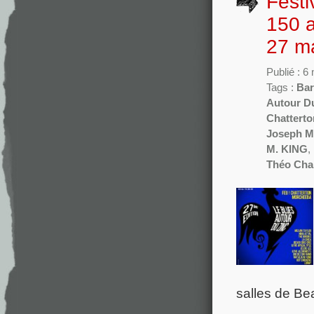
Festi
150 a
27 m
Publié : 6
Tags :
Bar
Autour D
Chatterto
Joseph M
M. KING
,
Théo Cha
salles de Be