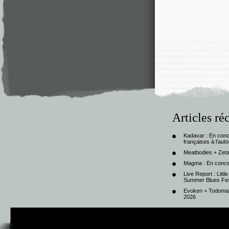
Articles ré
Kadavar : En con
françaises à l’au
Meatbodies + Zeta
Magma : En conce
Live Report : Litt
Summer Blues Fest
Evoken + Todomal 
2026