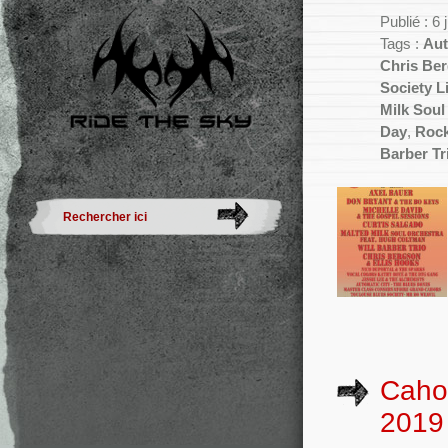
Publié : 6
Tags :
Aut
Chris Be
Society L
Milk Soul
Day
,
Rock
Barber Tr
Cahor
2019