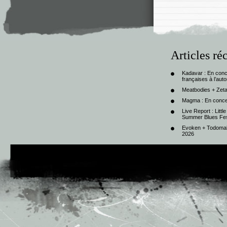
Articles ré
Kadavar : En con
françaises à l’au
Meatbodies + Zeta
Magma : En conce
Live Report : Litt
Summer Blues Fest
Evoken + Todomal 
2026