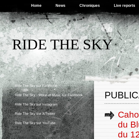
Home
News
Chroniques
Live reports
RIDE THE SKY
Ride The Sky sur Facebook
PUBLIC
Ride The Sky - World of Music sur Facebook
Ride The Sky sur Instagram
Cahor
Ride The Sky sur X/Twitter
du Bl
Ride The Sky sur YouTube
du 12