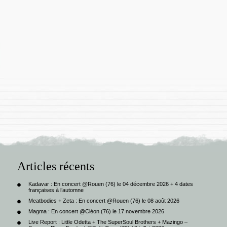
Articles récents
Kadavar : En concert @Rouen (76) le 04 décembre 2026 + 4 dates
françaises à l’automne
Meatbodies + Zeta : En concert @Rouen (76) le 08 août 2026
Magma : En concert @Cléon (76) le 17 novembre 2026
Live Report : Little Odetta + The SuperSoul Brothers + Mazingo –