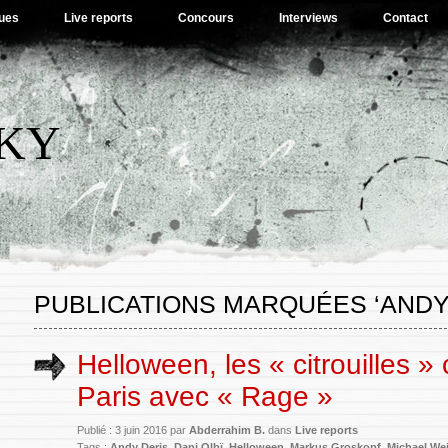
ues
Live reports
Concours
Interviews
Contact
SKY
PUBLICATIONS MARQUÉES ‘ANDY
Helloween, les « citrouilles »
Paris avec « Rage »
Publié : 3 juin 2016 par
Abderrahim B.
dans
Live reports
Tags :
Andy Deris
,
Dani Olbï
,
Helloween
,
Markus Groskopf
,
Michael We