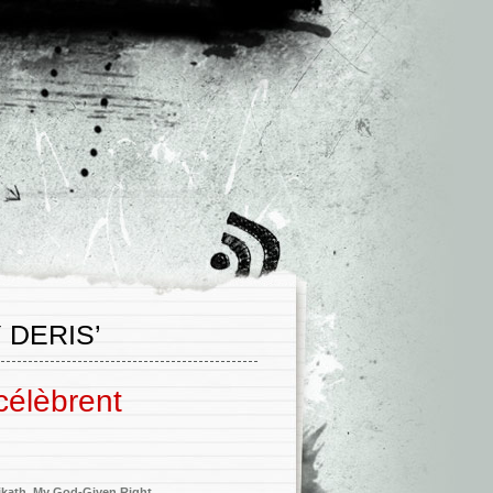
 DERIS’
 célèbrent
ikath
,
My God-Given Right
,