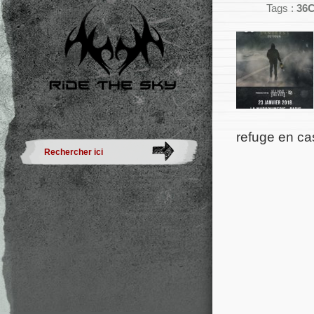
Tags :
36C
refuge en c