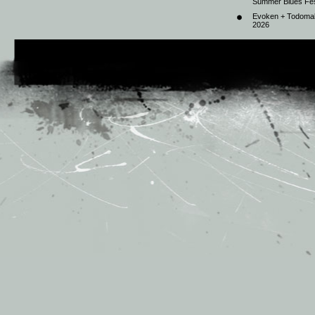
Summer Blues Fest
Evoken + Todomal 
2026