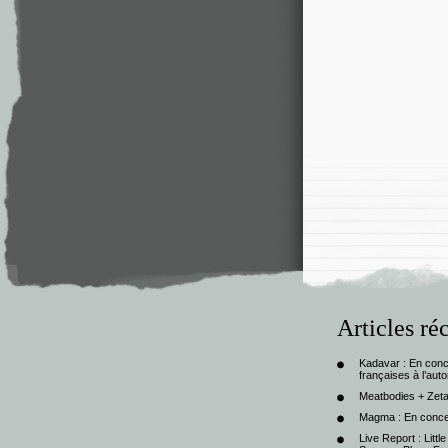
Articles ré
Kadavar : En con
françaises à l’au
Meatbodies + Zeta
Magma : En conce
Live Report : Litt