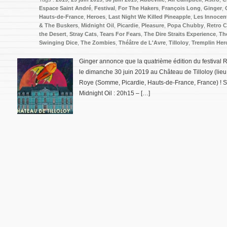
Espace Saint André
,
Festival
,
For The Hakers
,
François Long
,
Ginger
,
Hauts-de-France
,
Heroes
,
Last Night We Killed Pineapple
,
Les Innocen
& The Buskers
,
Midnight Oil
,
Picardie
,
Pleasure
,
Popa Chubby
,
Retro C
the Desert
,
Stray Cats
,
Tears For Fears
,
The Dire Straits Experience
,
Th
Swinging Dice
,
The Zombies
,
Théâtre de L'Avre
,
Tilloloy
,
Tremplin Her
Ginger annonce que la quatrième édition du festival R
le dimanche 30 juin 2019 au Château de Tilloloy (lie
Roye (Somme, Picardie, Hauts-de-France, France) ! Sa
Midnight Oil : 20h15 – […]