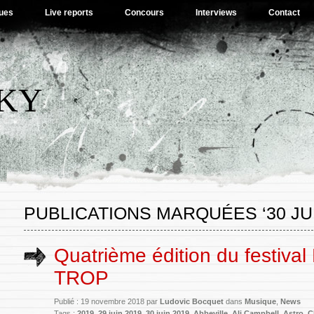
ues
Live reports
Concours
Interviews
Contact
SKY
PUBLICATIONS MARQUÉES ‘30 JUI
Quatrième édition du festival
TROP
Publié : 19 novembre 2018 par
Ludovic Bocquet
dans
Musique
,
News
Tags :
2019
,
29 juin 2019
,
30 juin 2019
,
Abbeville
,
Ali Campbell
,
Astro
,
C