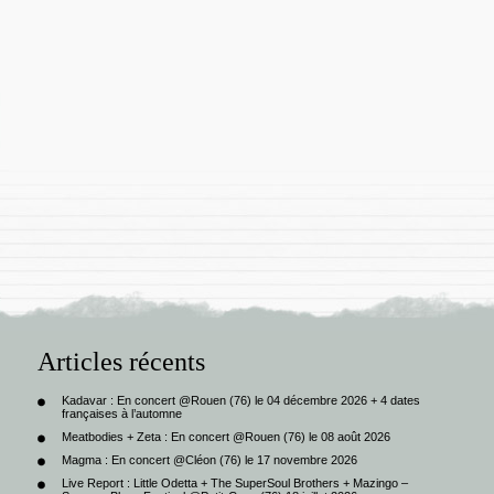
Articles récents
Kadavar : En concert @Rouen (76) le 04 décembre 2026 + 4 dates
françaises à l’automne
Meatbodies + Zeta : En concert @Rouen (76) le 08 août 2026
Magma : En concert @Cléon (76) le 17 novembre 2026
Live Report : Little Odetta + The SuperSoul Brothers + Mazingo –