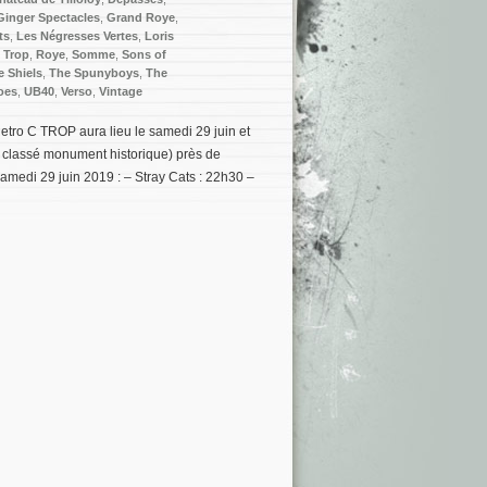
Ginger Spectacles
,
Grand Roye
,
ts
,
Les Négresses Vertes
,
Loris
 Trop
,
Roye
,
Somme
,
Sons of
e Shiels
,
The Spunyboys
,
The
oes
,
UB40
,
Verso
,
Vintage
etro C TROP aura lieu le samedi 29 juin et
u classé monument historique) près de
medi 29 juin 2019 : – Stray Cats : 22h30 –