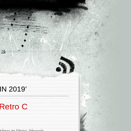
N 2019’
 Retro C
hâteau de Tilloloy
,
Dépassés
,