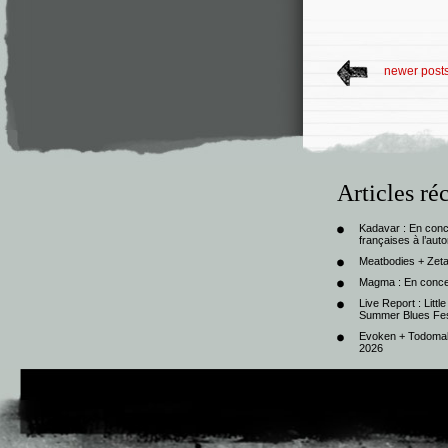
newer post
Articles ré
Kadavar : En con
françaises à l’au
Meatbodies + Zeta
Magma : En conce
Live Report : Litt
Summer Blues Fest
Evoken + Todomal 
2026