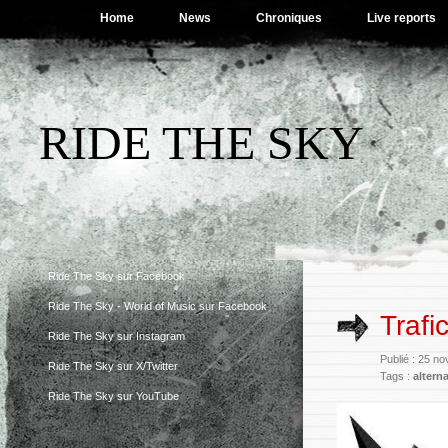
Home
News
Chroniques
Live reports
RIDE THE SKY
Ride The Sky sur Facebook
Ride The Sky - World of Music sur Facebook
Trafi
Ride The Sky sur Instagram
Publié : 25 n
Ride The Sky sur X/Twitter
Tags :
alterna
Ride The Sky sur YouTube