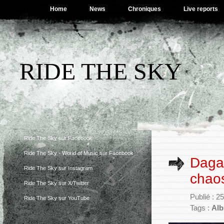
Home
News
Chroniques
Live reports
RIDE THE SKY
Ride The Sky sur Facebook
Ride The Sky - World of Music sur Facebook
Dagar
Ride The Sky sur Instagram
chao
Ride The Sky sur X/Twitter
Publié : 
Ride The Sky sur YouTube
Tags :
Al