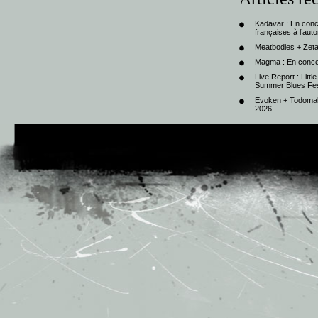
Kadavar : En con
françaises à l’au
Meatbodies + Zeta
Magma : En conce
Live Report : Litt
Summer Blues Fest
Evoken + Todomal 
2026