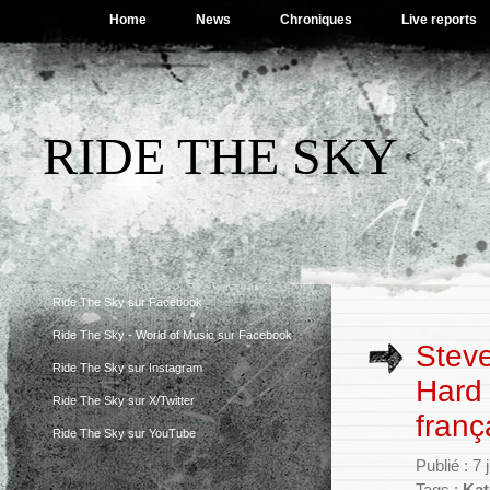
Home
News
Chroniques
Live reports
RIDE THE SKY
Ride The Sky sur Facebook
Ride The Sky - World of Music sur Facebook
Steve
Ride The Sky sur Instagram
Hard 
Ride The Sky sur X/Twitter
franç
Ride The Sky sur YouTube
Publié : 7