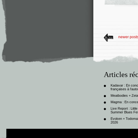
newer post
Articles ré
Kadavar : En con
françaises à l’au
Meatbodies + Zeta
Magma : En conce
Live Report : Litt
Summer Blues Fest
Evoken + Todomal 
2026