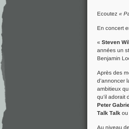
Ecoutez
« P
En concert e
«
Steven Wi
années un st
Benjamin Loc
Après des mo
d’annoncer l
ambitieux qu’
qu’il adorai
Peter Gabrie
Talk Talk
ou
Au niveau des