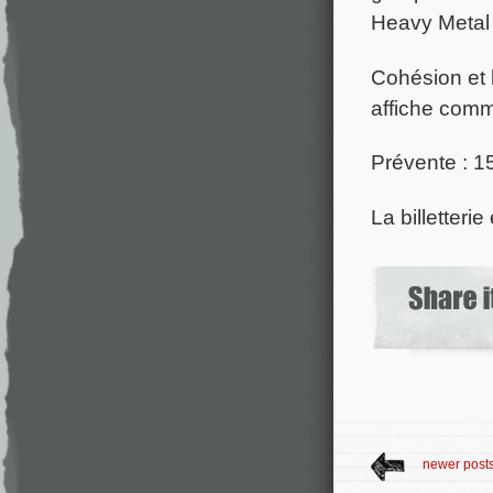
Heavy Metal 
Cohésion et 
affiche comm
Prévente : 15
La billetteri
newer post