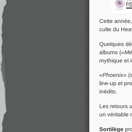
Cette année
culte du Heav
Quelques déc
albums (
«Mé
mythique et 
«Phoenix»
(s
line-up et pr
inédits.
Les retours 
un véritable
Sortilège
pro