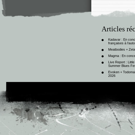
Articles ré
Kadavar : En con
françaises à l’au
Meatbodies + Zeta
Magma : En conce
Live Report : Litt
Summer Blues Fest
Evoken + Todomal 
2026