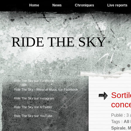
Home
News
Chroniques
Live reports
RIDE THE SKY
Ride The Sky sur Facebook
Ride The Sky - World of Music sur Facebook
Sorti
Ride The Sky sur Instagram
conce
Ride The Sky sur X/Twitter
Publié : 3
Ride The Sky sur YouTube
Tags :
All
Spirale
,
M