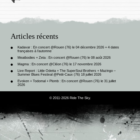
Articles récents
Kadavar : En concert @Rouen (76) le 04 décembre 2026 + 4 dates
françaises à l’automne
Meatbodies + Zeta : En concert @Rouen (76) le 08 août 2026
Magma : En concert @Cléon (76) le 17 novembre 2026
Live Report : Little Odetta + The SuperSoul Brothers + Mazingo –
Summer Blues Festival @Petit-Caux (76) 18 juillet 2026
Evoken + Todomal + Plomb : En concert @Rouen (76) le 31 juillet
2026
© 2011-2026 Ride The Sky.