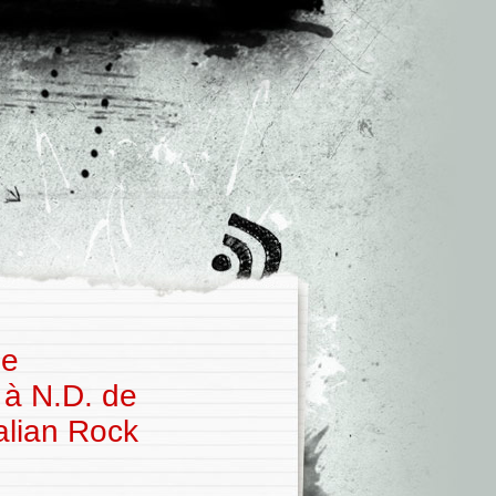
he
 à N.D. de
alian Rock