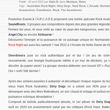
Publié : 30 avril 2022 par
Alain B.
dans
Musique
,
News
Tags :
Australian Rock Night
,
Dirty Dogz
,
Hard Rock
,
L'Arcade
,
Norman
Gravenchon
,
Overdrivers
,
Rock
,
The Soundroots
Powerlive Events & l’A.R.C.A.D.E proposent une soirée spéciale Rock Aust
SoundRoots
, 3 groupes aux compositions dignes des plus grandes légendes qu
Fermez les yeux, et vous voilà au cœur du pays des kangourous, avec les
Angel City
ou encore
Airbourne
!
Découvrez l’énergie et la puissance de ce package unique en Normandie p
Rock Night
qui aura lieu samedi 7 mai 2022 à l’Arcade de Notre Dame de G
Overdrivers
joue un rock authentique pur et dur ! Un jeu de scèn
mouvementé, une énergie foudroyante mêlée à un mur de décibels, ça v
décoller du papier peint ! Le groupe viendra défendre son nouvel EP
« Roc
Out »
sorti l’été dernier !
Après des années passées à autopsier et décortiquer chaque organe du b
vieux Hard Rock Australien,
Dirty Dogz
en a extrait son ADN pour s
démarquer avec des titres fédérateurs, un son chaud et vintage et surtout u
puissance scénique dévastatrice !
Composé de brûlots particulièrement aboutis, le 1er album de
Dirty Dog
sorti en 2020 est unanimement salué par les critiques (Rock Hard, Batte