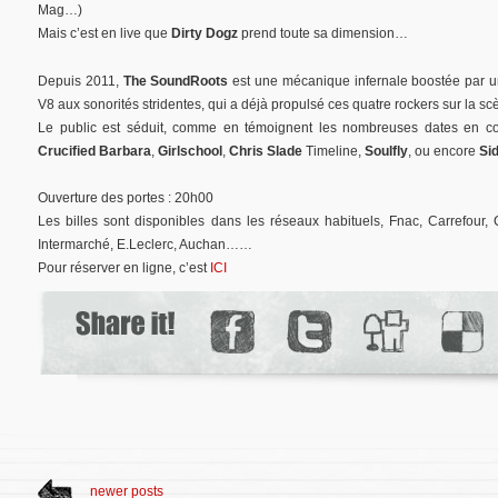
Mag…)
Mais c’est en live que
Dirty Dogz
prend toute sa dimension…
Depuis 2011,
The SoundRoots
est une mécanique infernale boostée par 
V8 aux sonorités stridentes, qui a déjà propulsé ces quatre rockers sur la 
Le public est séduit, comme en témoignent les nombreuses dates en 
Crucified Barbara
,
Girlschool
,
Chris Slade
Timeline,
Soulfly
, ou encore
Si
Ouverture des portes : 20h00
Les billes sont disponibles dans les réseaux habituels, Fnac, Carrefour, 
Intermarché, E.Leclerc, Auchan……
Pour réserver en ligne, c’est
ICI
newer posts