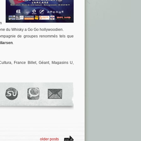
un
scène du Whisky a Go Go hollywoodien.
compagnie de groupes renommés tels que
dilarsen
.
Cultura, France Billet, Géant, Magasins U,
older posts