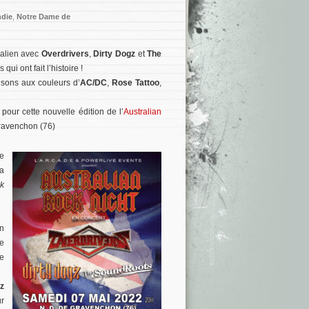
die
,
Notre Dame de
ralien avec
Overdrivers
,
Dirty Dogz
et
The
i ont fait l’histoire !
 sons aux couleurs d’
AC/DC
,
Rose Tattoo
,
our cette nouvelle édition de l’
Australian
ravenchon (76)
e
a
k
on
e
ne
z
ur