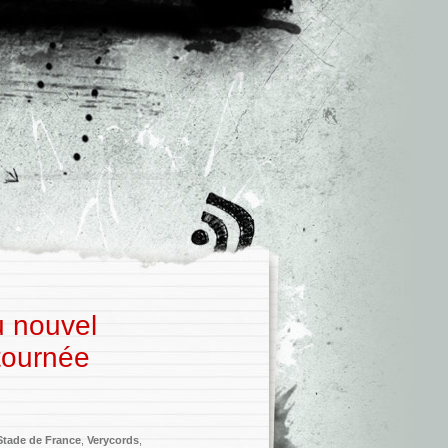
u nouvel
tournée
Stade de France
,
Verycords
,