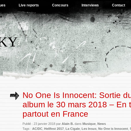
ues
Live reports
Concours
Interviews
Contact
SKY
No One Is Innocent: Sortie d
album le 30 mars 2018 – En 
partout en France
Publié : 23 janvier 2018 par
Alain B.
dans
Musique
,
News
Tags :
AC/DC
,
Hellfest 2017
,
La Cigale
,
Les Insus
,
No One is Innocent
,