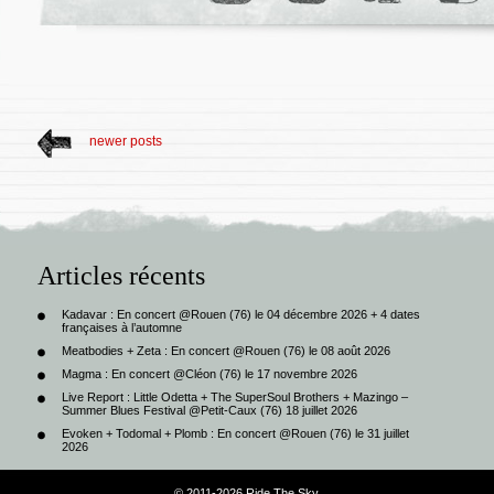
newer posts
Articles récents
Kadavar : En concert @Rouen (76) le 04 décembre 2026 + 4 dates
françaises à l’automne
Meatbodies + Zeta : En concert @Rouen (76) le 08 août 2026
Magma : En concert @Cléon (76) le 17 novembre 2026
Live Report : Little Odetta + The SuperSoul Brothers + Mazingo –
Summer Blues Festival @Petit-Caux (76) 18 juillet 2026
Evoken + Todomal + Plomb : En concert @Rouen (76) le 31 juillet
2026
© 2011-2026 Ride The Sky.