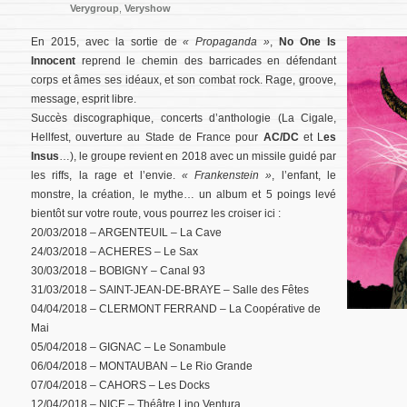
Verygroup
,
Veryshow
En 2015, avec la sortie de
« Propaganda »
,
No One Is
Innocent
reprend le chemin des barricades en défendant
corps et âmes ses idéaux, et son combat rock. Rage, groove,
message, esprit libre.
Succès discographique, concerts d’anthologie (La Cigale,
Hellfest, ouverture au Stade de France pour
AC/DC
et L
es
Insus
…), le groupe revient en 2018 avec un missile guidé par
les riffs, la rage et l’envie.
« Frankenstein »
, l’enfant, le
monstre, la création, le mythe… un album et 5 poings levé
bientôt sur votre route, vous pourrez les croiser ici :
20/03/2018 – ARGENTEUIL – La Cave
24/03/2018 – ACHERES – Le Sax
30/03/2018 – BOBIGNY – Canal 93
31/03/2018 – SAINT-JEAN-DE-BRAYE – Salle des Fêtes
04/04/2018 – CLERMONT FERRAND – La Coopérative de
Mai
05/04/2018 – GIGNAC – Le Sonambule
06/04/2018 – MONTAUBAN – Le Rio Grande
07/04/2018 – CAHORS – Les Docks
12/04/2018 – NICE – Théâtre Lino Ventura